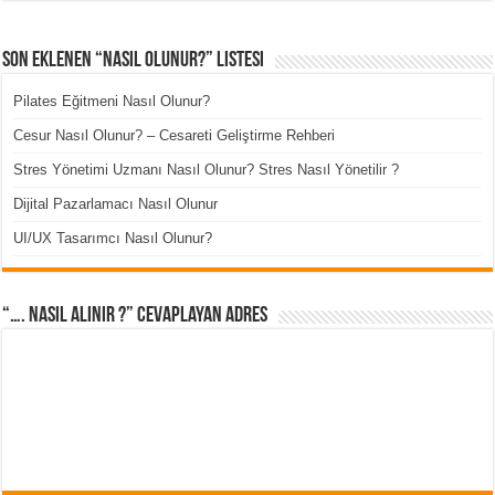
Son Eklenen “Nasıl Olunur?” Listesi
Pilates Eğitmeni Nasıl Olunur?
Cesur Nasıl Olunur? – Cesareti Geliştirme Rehberi
Stres Yönetimi Uzmanı Nasıl Olunur? Stres Nasıl Yönetilir ?
Dijital Pazarlamacı Nasıl Olunur
UI/UX Tasarımcı Nasıl Olunur?
“…. Nasıl Alınır ?” cevaplayan adres