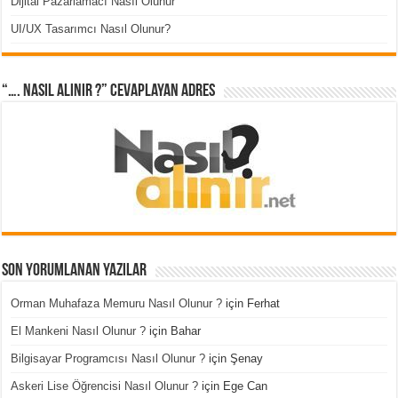
Dijital Pazarlamacı Nasıl Olunur
UI/UX Tasarımcı Nasıl Olunur?
“…. Nasıl Alınır ?” cevaplayan adres
Son Yorumlanan Yazılar
Orman Muhafaza Memuru Nasıl Olunur ?
için
Ferhat
El Mankeni Nasıl Olunur ?
için
Bahar
Bilgisayar Programcısı Nasıl Olunur ?
için
Şenay
Askeri Lise Öğrencisi Nasıl Olunur ?
için
Ege Can