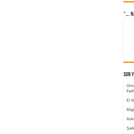
“…. N
Son 
Orm
Ferh
El M
Bilg
Aske
Şark