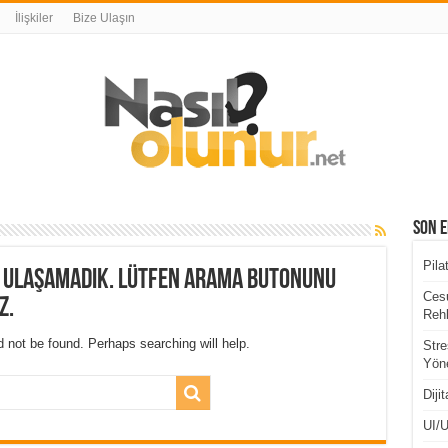
İlişkiler
Bize Ulaşın
Son E
Pila
a ulaşamadık. Lütfen arama butonunu
Cesu
z.
Rehb
 not be found. Perhaps searching will help.
Stre
Yöne
Diji
UI/U