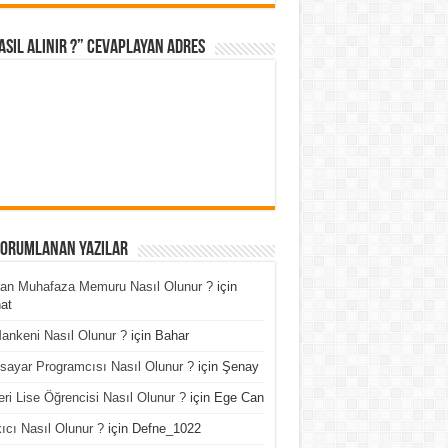
asıl Alınır ?” cevaplayan adres
Yorumlanan Yazılar
an Muhafaza Memuru Nasıl Olunur ?
için
at
ankeni Nasıl Olunur ?
için
Bahar
isayar Programcısı Nasıl Olunur ?
için
Şenay
ri Lise Öğrencisi Nasıl Olunur ?
için
Ege Can
ıcı Nasıl Olunur ?
için
Defne_1022