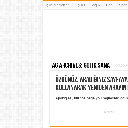
İş ve Meslekler
Kişisel
Sağlık
Hobi
Spor
Tag Archives:
gotik sanat
Üzgünüz. Aradığınız sayfay
kullanarak yeniden arayını
Apologies, but the page you requested could