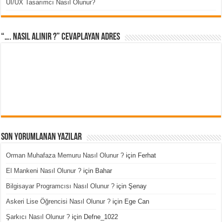
UI/UX Tasarımcı Nasıl Olunur?
“…. Nasıl Alınır ?” cevaplayan adres
Son Yorumlanan Yazılar
Orman Muhafaza Memuru Nasıl Olunur ?
için
Ferhat
El Mankeni Nasıl Olunur ?
için
Bahar
Bilgisayar Programcısı Nasıl Olunur ?
için
Şenay
Askeri Lise Öğrencisi Nasıl Olunur ?
için
Ege Can
Şarkıcı Nasıl Olunur ?
için
Defne_1022