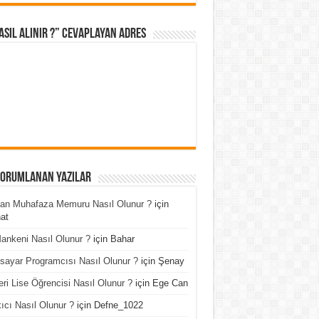
asıl Alınır ?” cevaplayan adres
Yorumlanan Yazılar
an Muhafaza Memuru Nasıl Olunur ?
için
at
ankeni Nasıl Olunur ?
için
Bahar
isayar Programcısı Nasıl Olunur ?
için
Şenay
ri Lise Öğrencisi Nasıl Olunur ?
için
Ege Can
ıcı Nasıl Olunur ?
için
Defne_1022