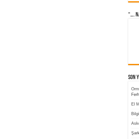
“…. N
Son 
Orm
Ferh
El M
Bilg
Aske
Şark