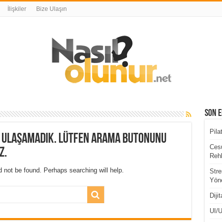
İlişkiler
Bize Ulaşın
Son E
Pila
a ulaşamadık. Lütfen arama butonunu
Cesu
z.
Rehb
 not be found. Perhaps searching will help.
Stre
Yöne
Diji
UI/U