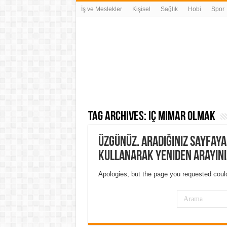
İş ve Meslekler
Kişisel
Sağlık
Hobi
Spor
Tag Archives:
iç mimar olmak
Üzgünüz. Aradığınız sayfay
kullanarak yeniden arayını
Apologies, but the page you requested could