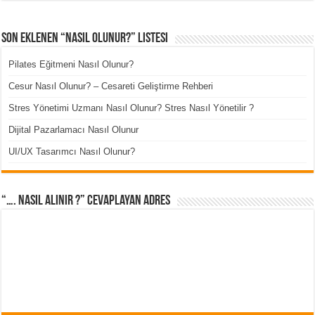
Son Eklenen “Nasıl Olunur?” Listesi
Pilates Eğitmeni Nasıl Olunur?
Cesur Nasıl Olunur? – Cesareti Geliştirme Rehberi
Stres Yönetimi Uzmanı Nasıl Olunur? Stres Nasıl Yönetilir ?
Dijital Pazarlamacı Nasıl Olunur
UI/UX Tasarımcı Nasıl Olunur?
“…. Nasıl Alınır ?” cevaplayan adres