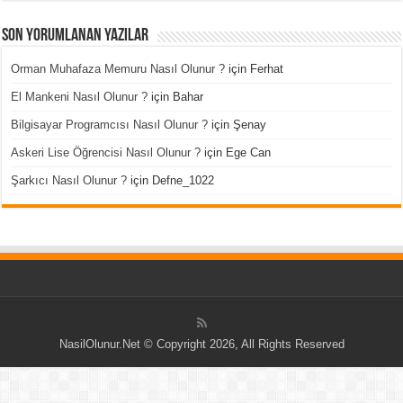
Son Yorumlanan Yazılar
Orman Muhafaza Memuru Nasıl Olunur ?
için
Ferhat
El Mankeni Nasıl Olunur ?
için
Bahar
Bilgisayar Programcısı Nasıl Olunur ?
için
Şenay
Askeri Lise Öğrencisi Nasıl Olunur ?
için
Ege Can
Şarkıcı Nasıl Olunur ?
için
Defne_1022
NasilOlunur.Net © Copyright 2026, All Rights Reserved