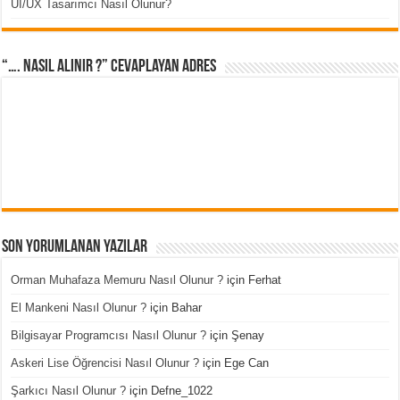
UI/UX Tasarımcı Nasıl Olunur?
“…. Nasıl Alınır ?” cevaplayan adres
Son Yorumlanan Yazılar
Orman Muhafaza Memuru Nasıl Olunur ?
için
Ferhat
El Mankeni Nasıl Olunur ?
için
Bahar
Bilgisayar Programcısı Nasıl Olunur ?
için
Şenay
Askeri Lise Öğrencisi Nasıl Olunur ?
için
Ege Can
Şarkıcı Nasıl Olunur ?
için
Defne_1022