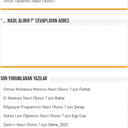
UI/UX Tasarımcı Nasıl Olunur?
“…. Nasıl Alınır ?” cevaplayan adres
Son Yorumlanan Yazılar
Orman Muhafaza Memuru Nasıl Olunur ?
için
Ferhat
El Mankeni Nasıl Olunur ?
için
Bahar
Bilgisayar Programcısı Nasıl Olunur ?
için
Şenay
Askeri Lise Öğrencisi Nasıl Olunur ?
için
Ege Can
Şarkıcı Nasıl Olunur ?
için
Defne_1022