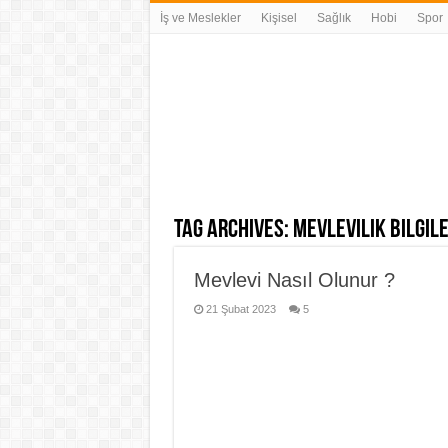
İş ve Meslekler
Kişisel
Sağlık
Hobi
Spor
Tag Archives:
Mevlevilik bilgil
Mevlevi Nasıl Olunur ?
21 Şubat 2023
5