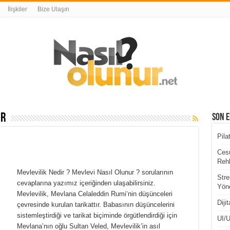
İlişkiler
Bize Ulaşın
er
Son E
Pila
Cesu
Rehb
Mevlevilik Nedir ? Mevlevi Nasıl Olunur ? sorularının
Stre
cevaplarına yazımız içeriğinden ulaşabilirsiniz.
Yöne
Mevlevilik, Mevlana Celaleddin Rumi‘nin düşünceleri
Diji
çevresinde kurulan tarikattır. Babasının düşüncelerini
sistemleştirdiği ve tarikat biçiminde örgütlendirdiği için
UI/U
Mevlana’nın oğlu Sultan Veled, Mevlevilik’in asıl