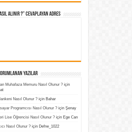
asıl Alınır ?” cevaplayan adres
Yorumlanan Yazılar
an Muhafaza Memuru Nasıl Olunur ?
için
at
ankeni Nasıl Olunur ?
için
Bahar
isayar Programcısı Nasıl Olunur ?
için
Şenay
ri Lise Öğrencisi Nasıl Olunur ?
için
Ege Can
ıcı Nasıl Olunur ?
için
Defne_1022