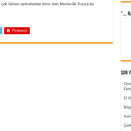
çok bilinen tarikatlardan birisi olan Mevlevilik Konya’da
“…. N
Pinterest
Son 
Orm
Ferh
El M
Bilg
Aske
Şark