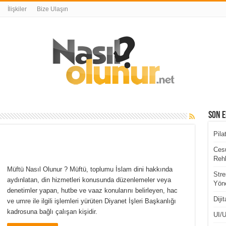
İlişkiler
Bize Ulaşın
Son E
Pila
Cesu
Rehb
Müftü Nasıl Olunur ? Müftü, toplumu İslam dini hakkında
Stre
aydınlatan, din hizmetleri konusunda düzenlemeler veya
Yöne
denetimler yapan, hutbe ve vaaz konularını belirleyen, hac
Diji
ve umre ile ilgili işlemleri yürüten Diyanet İşleri Başkanlığı
kadrosuna bağlı çalışan kişidir.
UI/U