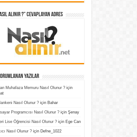
asıl Alınır ?” cevaplayan adres
Yorumlanan Yazılar
an Muhafaza Memuru Nasıl Olunur ?
için
at
ankeni Nasıl Olunur ?
için
Bahar
isayar Programcısı Nasıl Olunur ?
için
Şenay
ri Lise Öğrencisi Nasıl Olunur ?
için
Ege Can
ıcı Nasıl Olunur ?
için
Defne_1022