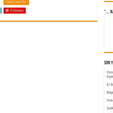
Daha Fazla Oku
Pinterest
“…. N
Son 
Orm
Ferh
El M
Bilg
Aske
Şark