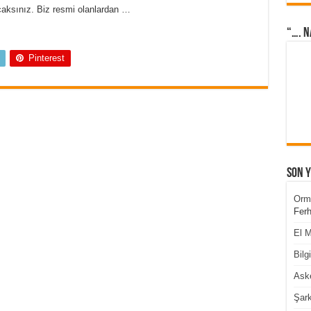
aksınız. Biz resmi olanlardan …
“…. N
Pinterest
Son 
Orm
Ferh
El M
Bilg
Aske
Şark