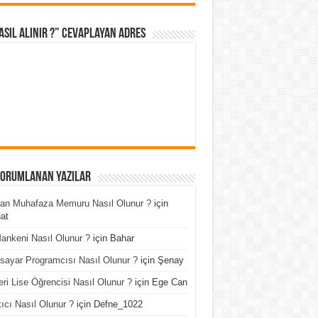
asıl Alınır ?” cevaplayan adres
Yorumlanan Yazılar
an Muhafaza Memuru Nasıl Olunur ?
için
at
ankeni Nasıl Olunur ?
için
Bahar
isayar Programcısı Nasıl Olunur ?
için
Şenay
ri Lise Öğrencisi Nasıl Olunur ?
için
Ege Can
ıcı Nasıl Olunur ?
için
Defne_1022