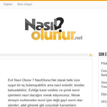
İlişkiler
Bize Ulaşın
Son E
Pila
Cesu
Rehb
Evli Nasıl Olunur ? NasilOlunur.Net olarak belki size
Stre
uygun bir eş bulamayabiliriz ama nasıl evlenilir; bundan
Yöne
bahsedebiliriz. Evliliğe karar verdiniz ve şimdi resmi
Diji
işlemlerin nasıl olacağını merak ediyorsunuz. Merak
etmeyin muhtemelen resmi işler değil gayri resmi olan
UI/U
işlerden, adet görenek gibi sosyolojik kavramların