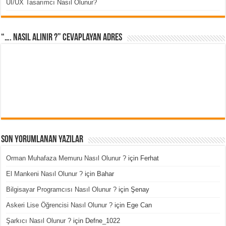
UI/UX Tasarımcı Nasıl Olunur?
“…. Nasıl Alınır ?” cevaplayan adres
Son Yorumlanan Yazılar
Orman Muhafaza Memuru Nasıl Olunur ?
için
Ferhat
El Mankeni Nasıl Olunur ?
için
Bahar
Bilgisayar Programcısı Nasıl Olunur ?
için
Şenay
Askeri Lise Öğrencisi Nasıl Olunur ?
için
Ege Can
Şarkıcı Nasıl Olunur ?
için
Defne_1022