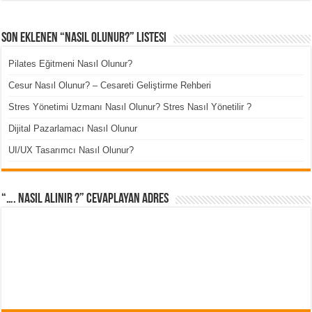
Son Eklenen “Nasıl Olunur?” Listesi
Pilates Eğitmeni Nasıl Olunur?
Cesur Nasıl Olunur? – Cesareti Geliştirme Rehberi
Stres Yönetimi Uzmanı Nasıl Olunur? Stres Nasıl Yönetilir ?
Dijital Pazarlamacı Nasıl Olunur
UI/UX Tasarımcı Nasıl Olunur?
“…. Nasıl Alınır ?” cevaplayan adres