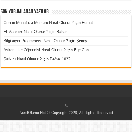
Son Yorumlanan Yazılar
Orman Muhafaza Memuru Nasıl Olunur ?
için
Ferhat
El Mankeni Nasıl Olunur ?
için
Bahar
Bilgisayar Programcısı Nasıl Olunur ?
için
Şenay
Askeri Lise Öğrencisi Nasıl Olunur ?
için
Ege Can
Şarkıcı Nasıl Olunur ?
için
Defne_1022
NasilOlunur.Net © Copyright 2026, All Rights Reserved