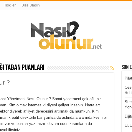
İlişkiler
Bize Ulaşın
ği taban puanları
Son E
Pila
ur ?
Cesu
Rehb
nat Yönetmeni Nasıl Olunur ? Sanat yönetmeni çok afili bir
Stre
van. Kim olmak istemez ki diyesi geliyor insanın. Hatta art
Yöne
rektör diyerek afiliyet derecesini artırmak da mümkün. Kimi
Diji
man kreatif direktörle karıştırılsa da aslında aralarında kesin bir
nır var ve bunları yazımızın devam eden kısımların da
UI/U
uyabilirsiniz.