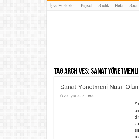
İş ve Meslekler
Kişisel
Sağlık
Hobi
Spor
Tag Archives:
sanat yönetmenli
Sanat Yönetmeni Nasıl Olun
20 Eylül 2022
0
Sa
un
di
za
sı
ok