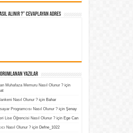
asıl Alınır ?” cevaplayan adres
Yorumlanan Yazılar
an Muhafaza Memuru Nasıl Olunur ?
için
at
ankeni Nasıl Olunur ?
için
Bahar
isayar Programcısı Nasıl Olunur ?
için
Şenay
ri Lise Öğrencisi Nasıl Olunur ?
için
Ege Can
ıcı Nasıl Olunur ?
için
Defne_1022