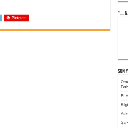
“…. N
Pinterest
Son 
Orm
Ferh
El M
Bilg
Aske
Şark