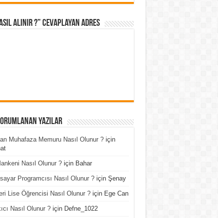
asıl Alınır ?” cevaplayan adres
Yorumlanan Yazılar
an Muhafaza Memuru Nasıl Olunur ?
için
at
ankeni Nasıl Olunur ?
için
Bahar
isayar Programcısı Nasıl Olunur ?
için
Şenay
ri Lise Öğrencisi Nasıl Olunur ?
için
Ege Can
ıcı Nasıl Olunur ?
için
Defne_1022