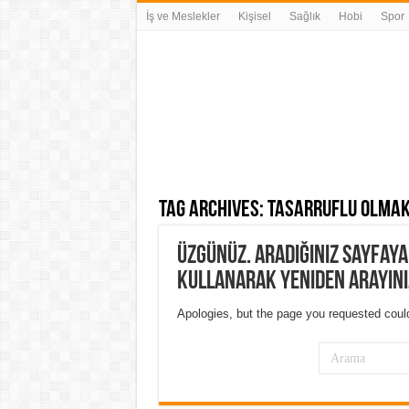
İş ve Meslekler
Kişisel
Sağlık
Hobi
Spor
Tag Archives:
tasarruflu olma
Üzgünüz. Aradığınız sayfay
kullanarak yeniden arayını
Apologies, but the page you requested could