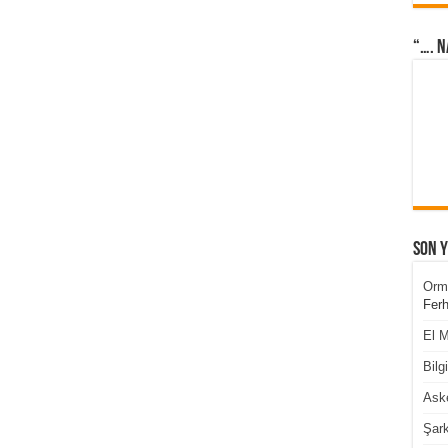
“…. N
Son 
Orm
Ferh
El M
Bilg
Aske
Şark