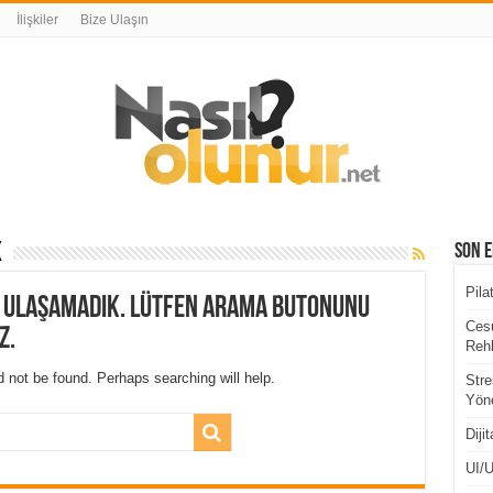
İlişkiler
Bize Ulaşın
k
Son E
Pila
a ulaşamadık. Lütfen arama butonunu
Cesu
z.
Rehb
 not be found. Perhaps searching will help.
Stre
Yöne
Diji
UI/U