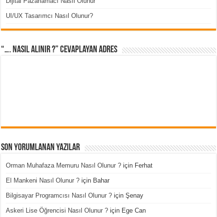
Dijital Pazarlamacı Nasıl Olunur
UI/UX Tasarımcı Nasıl Olunur?
“…. Nasıl Alınır ?” cevaplayan adres
Son Yorumlanan Yazılar
Orman Muhafaza Memuru Nasıl Olunur ?
için
Ferhat
El Mankeni Nasıl Olunur ?
için
Bahar
Bilgisayar Programcısı Nasıl Olunur ?
için
Şenay
Askeri Lise Öğrencisi Nasıl Olunur ?
için
Ege Can