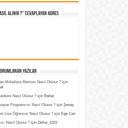
asıl Alınır ?” cevaplayan adres
Yorumlanan Yazılar
an Muhafaza Memuru Nasıl Olunur ?
için
at
ankeni Nasıl Olunur ?
için
Bahar
isayar Programcısı Nasıl Olunur ?
için
Şenay
ri Lise Öğrencisi Nasıl Olunur ?
için
Ege Can
ıcı Nasıl Olunur ?
için
Defne_1022