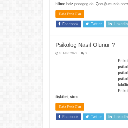
bilime haiz pedagog da. Çocuğumuzda norma
Daha Fazla Oku
Facebook
Twitter
LinkedIn
Psikolog Nasıl Olunur ?
18 Mart 2022
3
Psikol
psiko
psikol
psikol
fakült
Psikol
ilişkileri, stres …
Daha Fazla Oku
Facebook
Twitter
LinkedIn