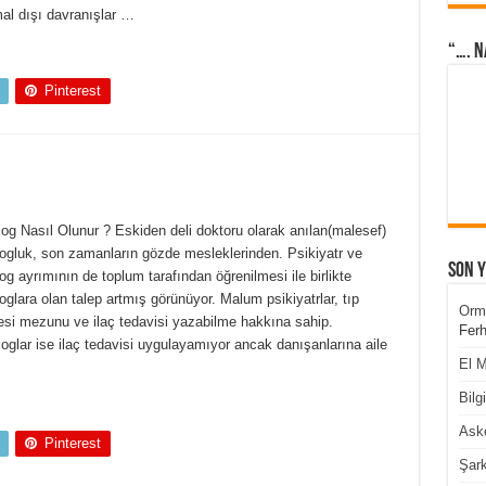
l dışı davranışlar …
“…. N
Pinterest
og Nasıl Olunur ? Eskiden deli doktoru olarak anılan(malesef)
logluk, son zamanların gözde mesleklerinden. Psikiyatr ve
Son 
og ayrımının de toplum tarafından öğrenilmesi ile birlikte
oglara olan talep artmış görünüyor. Malum psikiyatrlar, tıp
Orm
esi mezunu ve ilaç tedavisi yazabilme hakkına sahip.
Ferh
oglar ise ilaç tedavisi uygulayamıyor ancak danışanlarına aile
El M
Bilg
Aske
Pinterest
Şark