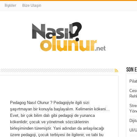
İlişkiler
Bize Ulaşın
Son E
Pila
Cesu
Rehb
Pedagog Nasıl Olunur ? Pedagojiyle ilgili sizi
Stre
şaşırtmayan bir konuyla başlayalım. Kelimenin kökeni…
Yöne
Evet, bir çok bilim dalı gibi pedagoji de yunanca
Diji
kökenlidir; çocuk ve yönetmek sözcüklerinin
birleşiminden türemiştir. Yani adından da anlaşılacağı
UI/U
üzere pedagoji, çocuk terbiyesi ile ilgilenir, ve tabi bu