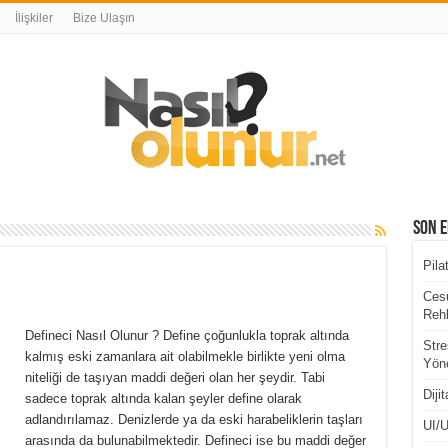
İlişkiler
Bize Ulaşın
Son E
Pila
Cesu
Rehb
Defineci Nasıl Olunur ? Define çoğunlukla toprak altında
Stre
kalmış eski zamanlara ait olabilmekle birlikte yeni olma
Yöne
niteliği de taşıyan maddi değeri olan her şeydir. Tabi
Diji
sadece toprak altında kalan şeyler define olarak
adlandırılamaz. Denizlerde ya da eski harabeliklerin taşları
UI/U
arasında da bulunabilmektedir. Defineci ise bu maddi değer