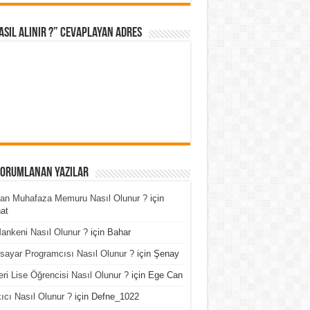
asıl Alınır ?” cevaplayan adres
Yorumlanan Yazılar
an Muhafaza Memuru Nasıl Olunur ?
için
at
ankeni Nasıl Olunur ?
için
Bahar
isayar Programcısı Nasıl Olunur ?
için
Şenay
ri Lise Öğrencisi Nasıl Olunur ?
için
Ege Can
ıcı Nasıl Olunur ?
için
Defne_1022