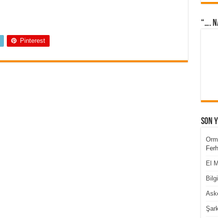
“…. N
Pinterest
Son 
Orm
Ferh
El M
Bilg
Aske
Şark