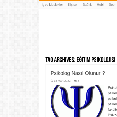
İş ve Meslekler
Kişisel
Sağlık
Hobi
Spor
Tag Archives:
eğitim psikolojisi
Psikolog Nasıl Olunur ?
18 Mart 2022
3
Psikol
psiko
psikol
psikol
fakült
Psikol