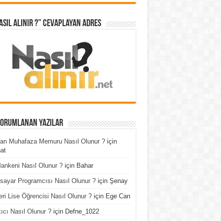
asıl Alınır ?” cevaplayan adres
Yorumlanan Yazılar
an Muhafaza Memuru Nasıl Olunur ?
için
at
ankeni Nasıl Olunur ?
için
Bahar
isayar Programcısı Nasıl Olunur ?
için
Şenay
ri Lise Öğrencisi Nasıl Olunur ?
için
Ege Can
ıcı Nasıl Olunur ?
için
Defne_1022