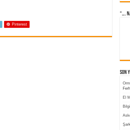
“…. N
Pinterest
Son 
Orm
Ferh
El M
Bilg
Aske
Şark