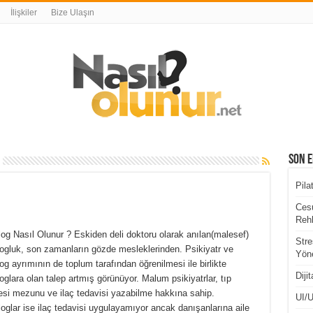
İlişkiler
Bize Ulaşın
Son E
Pila
Cesu
Rehb
og Nasıl Olunur ? Eskiden deli doktoru olarak anılan(malesef)
Stre
logluk, son zamanların gözde mesleklerinden. Psikiyatr ve
Yöne
og ayrımının de toplum tarafından öğrenilmesi ile birlikte
Diji
oglara olan talep artmış görünüyor. Malum psikiyatrlar, tıp
esi mezunu ve ilaç tedavisi yazabilme hakkına sahip.
UI/U
oglar ise ilaç tedavisi uygulayamıyor ancak danışanlarına aile