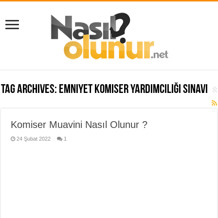
Tag Archives:
emniyet komiser yardımcılığı sınavı
Komiser Muavini Nasıl Olunur ?
24 Şubat 2022
1