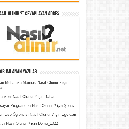
asıl Alınır ?” cevaplayan adres
Yorumlanan Yazılar
an Muhafaza Memuru Nasıl Olunur ?
için
at
ankeni Nasıl Olunur ?
için
Bahar
isayar Programcısı Nasıl Olunur ?
için
Şenay
ri Lise Öğrencisi Nasıl Olunur ?
için
Ege Can
ıcı Nasıl Olunur ?
için
Defne_1022