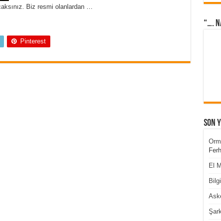
aksınız. Biz resmi olanlardan …
“…. N
Pinterest
Son 
Orm
Ferh
El M
Bilg
Aske
Şark