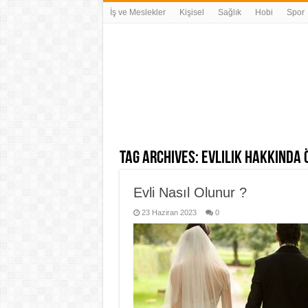
İş ve Meslekler
Kişisel
Sağlık
Hobi
Spor
Tag Archives:
evlilik hakkında 
Evli Nasıl Olunur ?
23 Haziran 2023
0