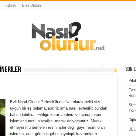
İlişkiler
Bize Ulaşın
öneriler
Son E
Pila
Cesu
Rehb
Evli Nasıl Olunur ? NasilOlunur.Net olarak belki size
Stre
uygun bir eş bulamayabiliriz ama nasıl evlenilir; bundan
Yöne
bahsedebiliriz. Evliliğe karar verdiniz ve şimdi resmi
Diji
işlemlerin nasıl olacağını merak ediyorsunuz. Merak
etmeyin muhtemelen resmi işler değil gayri resmi olan
UI/U
işlerden, adet görenek gibi sosyolojik kavramların