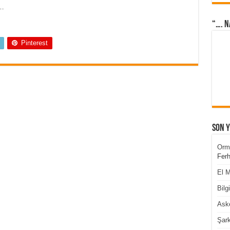
 …
“…. N
Pinterest
Son 
Orm
Ferh
El M
Bilg
Aske
Şark