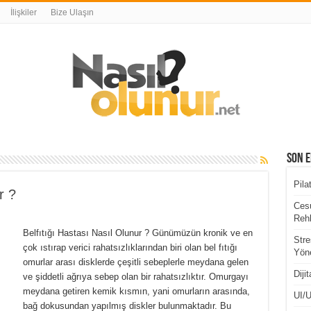
İlişkiler
Bize Ulaşın
Son E
Pila
r ?
Cesu
Rehb
Belfıtığı Hastası Nasıl Olunur ? Günümüzün kronik ve en
Stre
çok ıstırap verici rahatsızlıklarından biri olan bel fıtığı
Yöne
omurlar arası disklerde çeşitli sebeplerle meydana gelen
Diji
ve şiddetli ağrıya sebep olan bir rahatsızlıktır. Omurgayı
meydana getiren kemik kısmın, yani omurların arasında,
UI/U
bağ dokusundan yapılmış diskler bulunmaktadır. Bu