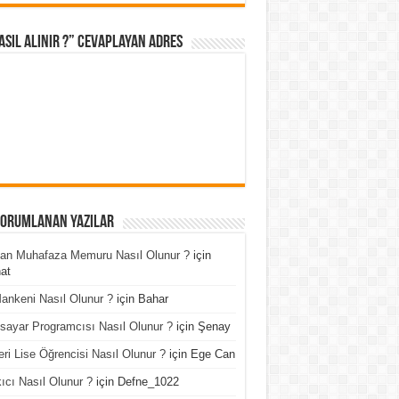
asıl Alınır ?” cevaplayan adres
Yorumlanan Yazılar
an Muhafaza Memuru Nasıl Olunur ?
için
at
ankeni Nasıl Olunur ?
için
Bahar
isayar Programcısı Nasıl Olunur ?
için
Şenay
ri Lise Öğrencisi Nasıl Olunur ?
için
Ege Can
ıcı Nasıl Olunur ?
için
Defne_1022