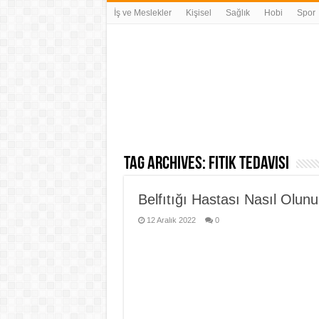
İş ve Meslekler
Kişisel
Sağlık
Hobi
Spor
Tag Archives:
fıtık tedavisi
Belfıtığı Hastası Nasıl Olunu
12 Aralık 2022
0