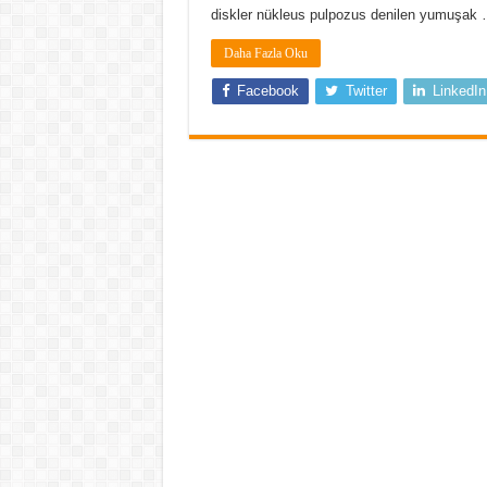
diskler nükleus pulpozus denilen yumuşak
Daha Fazla Oku
Facebook
Twitter
LinkedIn