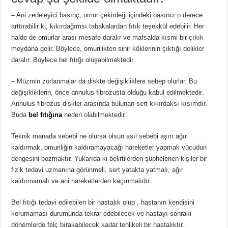
– Ani zedeleyici basınç, omur çekirdeği içindeki basıncı o derece
arttırabilir ki, kıkırdağımsı tabakalardan fıtık teşekkül edebilir. Her
halde de omurlar arası mesafe daralır ve mafsalda kısmi bir çıkık
meydana gelir. Böylece, omurilikten sinir köklerinin çıktığı delikler
daralır. Böylece bel fıtığı oluşabilmektedir.
– Müzmin zorlanmalar da diskte değişikliklere sebep olurlar. Bu
değişikliklerin, önce annulus fibrozusta olduğu kabul edilmektedir.
Annulus fibrozus diskler arasında bulunan sert kıkırdaksı kısımdır.
Buda
bel fıtığına
neden olabilmektedir.
Teknik manada sebebi ne olursa olsun asıl sebebi aşırı ağır
kaldırmak, omuriliğin kaldıramayacağı hareketler yapmak vücudun
dengesini bozmaktır. Yukarıda ki belirtilerden şüphelenen kişiler bir
fizik tedavi uzmanına görünmeli, sert yatakta yatmalı, ağır
kaldırmamalı ve ani hareketlerden kaçınmalıdır.
Bel fıtığı tedavi edilebilen bir hastalık olup , hastanın kendisini
korumaması durumunda tekrar edebilecek ve hastayı sonraki
dönemlerde felç bırakabilecek kadar tehlikeli bir hastalıktır.