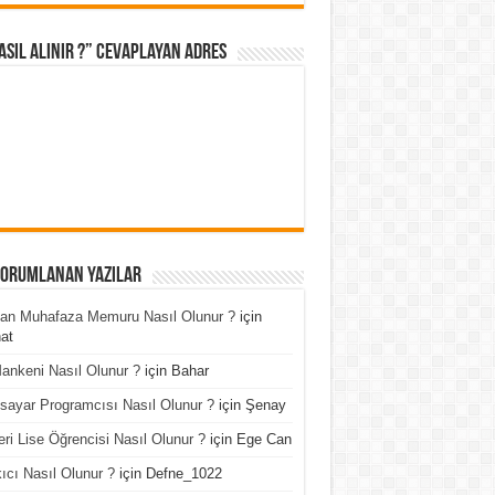
asıl Alınır ?” cevaplayan adres
Yorumlanan Yazılar
an Muhafaza Memuru Nasıl Olunur ?
için
at
ankeni Nasıl Olunur ?
için
Bahar
isayar Programcısı Nasıl Olunur ?
için
Şenay
ri Lise Öğrencisi Nasıl Olunur ?
için
Ege Can
ıcı Nasıl Olunur ?
için
Defne_1022