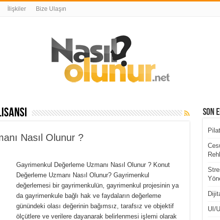
İlişkiler
Bize Ulaşın
isansı
Son E
Pila
anı Nasıl Olunur ?
Cesu
Rehb
Gayrimenkul Değerleme Uzmanı Nasıl Olunur ? Konut
Stre
Değerleme Uzmanı Nasıl Olunur? Gayrimenkul
Yöne
değerlemesi bir gayrimenkulün, gayrimenkul projesinin ya
Diji
da gayrimenkule bağlı hak ve faydaların değerleme
günündeki olası değerinin bağımsız, tarafsız ve objektif
UI/U
ölçütlere ve verilere dayanarak belirlenmesi işlemi olarak