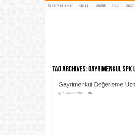
İş ve Meslekler
Kişisel
Sağlık
Hobi
Spor
Tag Archives:
gayrimenkul SPK l
Gayrimenkul Değerleme Uzm
7 Haziran 2023
0