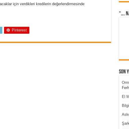
caklar için verdikleri kredilerin değerlendirmesinde
“…. N
Pinterest
Son 
Orm
Ferh
El M
Bilg
Aske
Şark