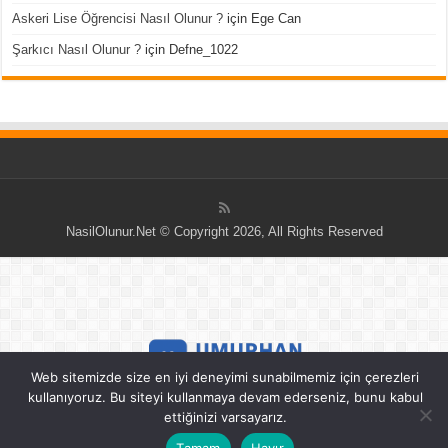
Askeri Lise Öğrencisi Nasıl Olunur ?
için
Ege Can
Şarkıcı Nasıl Olunur ?
için
Defne_1022
NasilOlunur.Net © Copyright 2026, All Rights Reserved
Web sitemizde size en iyi deneyimi sunabilmemiz için çerezleri
kullanıyoruz. Bu siteyi kullanmaya devam ederseniz, bunu kabul
ettiğinizi varsayarız.
Tamam
Hayır