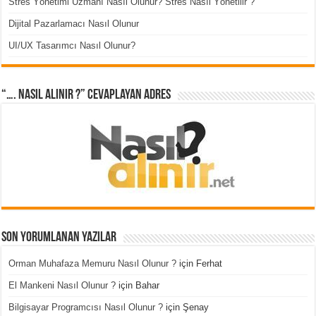
Stres Yönetimi Uzmanı Nasıl Olunur? Stres Nasıl Yönetilir ?
Dijital Pazarlamacı Nasıl Olunur
UI/UX Tasarımcı Nasıl Olunur?
“…. Nasıl Alınır ?” cevaplayan adres
Son Yorumlanan Yazılar
Orman Muhafaza Memuru Nasıl Olunur ?
için
Ferhat
El Mankeni Nasıl Olunur ?
için
Bahar
Bilgisayar Programcısı Nasıl Olunur ?
için
Şenay