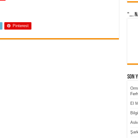
“…. N
Pinterest
Son 
Orm
Ferh
El M
Bilg
Aske
Şark