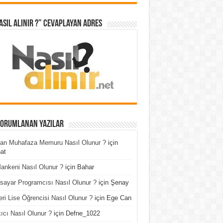
asıl Alınır ?” cevaplayan adres
Yorumlanan Yazılar
an Muhafaza Memuru Nasıl Olunur ?
için
at
ankeni Nasıl Olunur ?
için
Bahar
isayar Programcısı Nasıl Olunur ?
için
Şenay
ri Lise Öğrencisi Nasıl Olunur ?
için
Ege Can
ıcı Nasıl Olunur ?
için
Defne_1022