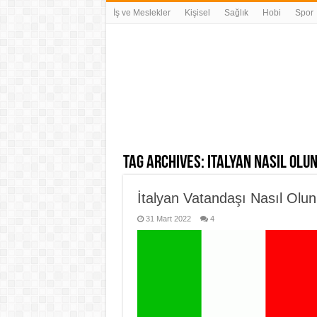
İş ve Meslekler
Kişisel
Sağlık
Hobi
Spor
Tag Archives:
italyan nasıl olu
İtalyan Vatandaşı Nasıl Olun
31 Mart 2022
4