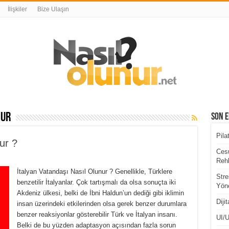
İlişkiler
Bize Ulaşın
nur
Son E
Pila
ur ?
Cesu
Rehb
İtalyan Vatandaşı Nasıl Olunur ? Genellikle, Türklere
Stre
benzetilir İtalyanlar. Çok tartışmalı da olsa sonuçta iki
Yöne
Akdeniz ülkesi, belki de İbni Haldun’un dediği gibi iklimin
Diji
insan üzerindeki etkilerinden olsa gerek benzer durumlara
benzer reaksiyonlar gösterebilir Türk ve İtalyan insanı.
UI/U
Belki de bu yüzden adaptasyon açısından fazla sorun