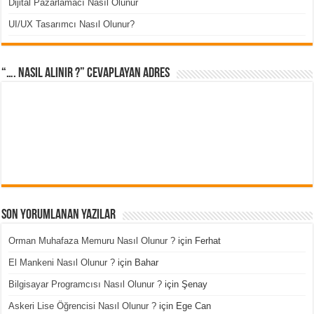
Dijital Pazarlamacı Nasıl Olunur
UI/UX Tasarımcı Nasıl Olunur?
“…. Nasıl Alınır ?” cevaplayan adres
Son Yorumlanan Yazılar
Orman Muhafaza Memuru Nasıl Olunur ?
için
Ferhat
El Mankeni Nasıl Olunur ?
için
Bahar
Bilgisayar Programcısı Nasıl Olunur ?
için
Şenay
Askeri Lise Öğrencisi Nasıl Olunur ?
için
Ege Can