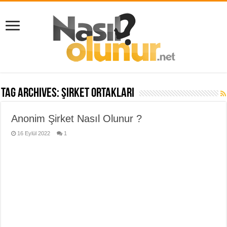
Tag Archives:
şirket ortakları
Anonim Şirket Nasıl Olunur ?
16 Eylül 2022
1