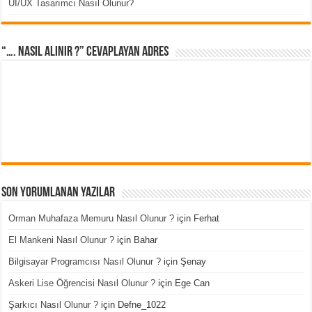
UI/UX Tasarımcı Nasıl Olunur?
“…. Nasıl Alınır ?” cevaplayan adres
Son Yorumlanan Yazılar
Orman Muhafaza Memuru Nasıl Olunur ?
için
Ferhat
El Mankeni Nasıl Olunur ?
için
Bahar
Bilgisayar Programcısı Nasıl Olunur ?
için
Şenay
Askeri Lise Öğrencisi Nasıl Olunur ?
için
Ege Can
Şarkıcı Nasıl Olunur ?
için
Defne_1022