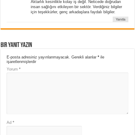
Aktarlık kesinlikle kolay iş değil. Neticede doğrudan
insan sağlığını etkileyen bir sektör. Verdiğiniz bilgiler
için teşekkürler, genç arkadaşlara faydalı bilgiler.
Yanıtla
Bir yanıt yazın
E-posta adresiniz yayınlanmayacak.
Gerekli alanlar
*
ile
işaretlenmişlerdir
Yorum
*
Ad
*