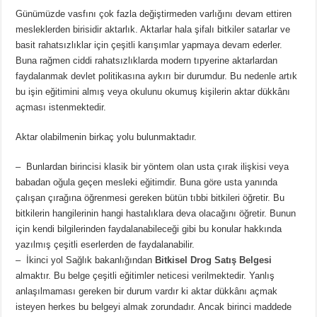
Günümüzde vasfını çok fazla değiştirmeden varlığını devam ettiren
mesleklerden birisidir aktarlık. Aktarlar hala şifalı bitkiler satarlar ve
basit rahatsızlıklar için çeşitli karışımlar yapmaya devam ederler.
Buna rağmen ciddi rahatsızlıklarda modern tıpyerine aktarlardan
faydalanmak devlet politikasına aykırı bir durumdur. Bu nedenle artık
bu işin eğitimini almış veya okulunu okumuş kişilerin aktar dükkânı
açması istenmektedir.
Aktar olabilmenin birkaç yolu bulunmaktadır.
– Bunlardan birincisi klasik bir yöntem olan usta çırak ilişkisi veya
babadan oğula geçen mesleki eğitimdir. Buna göre usta yanında
çalışan çırağına öğrenmesi gereken bütün tıbbi bitkileri öğretir. Bu
bitkilerin hangilerinin hangi hastalıklara deva olacağını öğretir. Bunun
için kendi bilgilerinden faydalanabileceği gibi bu konular hakkında
yazılmış çeşitli eserlerden de faydalanabilir.
– İkinci yol Sağlık bakanlığından
Bitkisel Drog Satış Belgesi
almaktır. Bu belge çeşitli eğitimler neticesi verilmektedir. Yanlış
anlaşılmaması gereken bir durum vardır ki aktar dükkânı açmak
isteyen herkes bu belgeyi almak zorundadır. Ancak birinci maddede