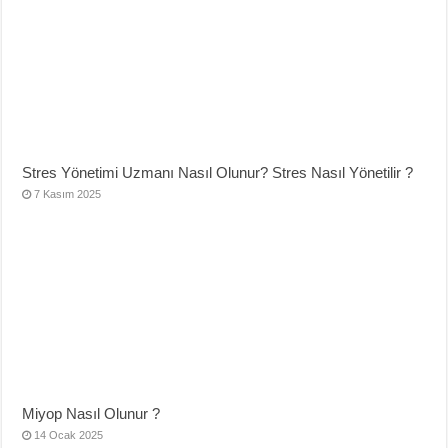
Stres Yönetimi Uzmanı Nasıl Olunur? Stres Nasıl Yönetilir ?
7 Kasım 2025
Miyop Nasıl Olunur ?
14 Ocak 2025