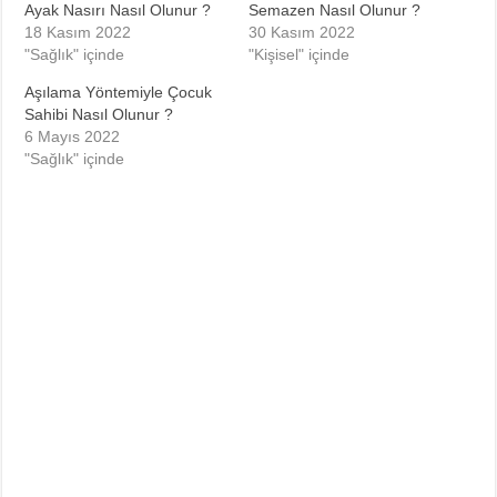
Ayak Nasırı Nasıl Olunur ?
Semazen Nasıl Olunur ?
18 Kasım 2022
30 Kasım 2022
"Sağlık" içinde
"Kişisel" içinde
Aşılama Yöntemiyle Çocuk
Sahibi Nasıl Olunur ?
6 Mayıs 2022
"Sağlık" içinde