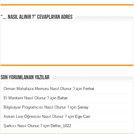
“…. Nasıl Alınır ?” cevaplayan adres
Son Yorumlanan Yazılar
Orman Muhafaza Memuru Nasıl Olunur ?
için
Ferhat
El Mankeni Nasıl Olunur ?
için
Bahar
Bilgisayar Programcısı Nasıl Olunur ?
için
Şenay
Askeri Lise Öğrencisi Nasıl Olunur ?
için
Ege Can
Şarkıcı Nasıl Olunur ?
için
Defne_1022