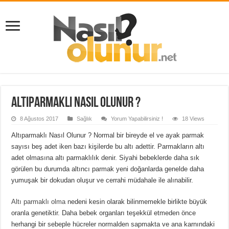
Altıparmaklı Nasıl Olunur ?
8 Ağustos 2017
Sağlık
Yorum Yapabilirsiniz !
18 Views
Altıparmaklı Nasıl Olunur ? Normal bir bireyde el ve ayak parmak
sayısı beş adet iken bazı kişilerde bu altı adettir. Parmakların altı
adet olmasına altı parmaklılık denir. Siyahi bebeklerde daha sık
görülen bu durumda altıncı parmak yeni doğanlarda genelde daha
yumuşak bir dokudan oluşur ve cerrahi müdahale ile alınabilir.
Altı parmaklı olma
nedeni kesin olarak bilinmemekle birlikte büyük
oranla genetiktir. Daha bebek organları teşekkül etmeden önce
herhangi bir sebeple hücreler normalden sapmakta ve ana karnındaki