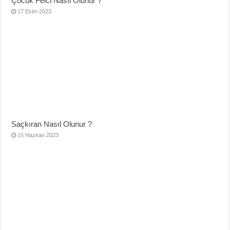
Çocuk Felci Nasıl Olunur ?
17 Ekim 2023
Saçkıran Nasıl Olunur ?
15 Haziran 2023