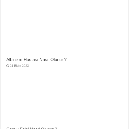
Albinizm Hastası Nasıl Olunur ?
21 Ekim 2023