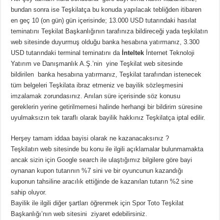
bundan sonra ise Teşkilatça bu konuda yapılacak tebliğden itibaren
en geç 10 (on gün) gün içerisinde; 13.000 USD tutarındaki hasılat
teminatını Teşkilat Başkanlığının tarafınıza bildireceği yada teşkilatın
web sitesinde duyurmuş olduğu banka hesabına yatırmanız, 3.300
USD tutarındaki terminal teminatını da
İnteltek
İnternet Teknoloji
Yatırım ve Danışmanlık A.Ş.’nin yine Teşkilat web sitesinde
bildirilen banka hesabına yatırmanız, Teşkilat tarafından istenecek
tüm belgeleri Teşkilata ibraz etmeniz ve bayilik sözleşmesini
imzalamak zorundasınız. Anılan süre içerisinde söz konusu
gereklerin yerine getirilmemesi halinde herhangi bir bildirim süresine
uyulmaksızın tek taraflı olarak bayilik hakkınız Teşkilatça iptal edilir.
Herşey tamam iddaa bayisi olarak ne kazanacaksınız ?
Teşkilatın web sitesinde bu konu ile ilgili açıklamalar bulunmamakta
ancak sizin için Google search ile ulaştığımız bilgilere göre bayi
oynanan kupon tutarının %7 sini ve bir oyuncunun kazandığı
kuponun tahsiline aracılık ettiğinde de kazanılan tutarın %2 sine
sahip oluyor.
Bayilik ile ilgili diğer şartları öğrenmek için Spor Toto Teşkilat
Başkanlığı’nın web sitesini ziyaret edebilirsiniz.