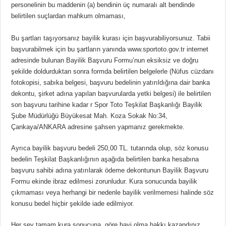
personelinin bu maddenin (a) bendinin üç numaralı alt bendinde
belirtilen suçlardan mahkum olmaması,
Bu şartları taşıyorsanız bayilik kurası için başvurabiliyorsunuz. Tabii
başvurabilmek için bu şartların yanında www.sportoto.gov.tr internet
adresinde bulunan Bayilik Başvuru Formu’nun eksiksiz ve doğru
şekilde doldurduktan sonra formda belirtilen belgelerle (Nüfus cüzdanı
fotokopisi, sabıka belgesi, başvuru bedelinin yatırıldığına dair banka
dekontu, şirket adına yapılan başvurularda yetki belgesi) ile belirtilen
son başvuru tarihine kadar r Spor Toto Teşkilat Başkanlığı Bayilik
Şube Müdürlüğü Büyükesat Mah. Koza Sokak No:34,
Çankaya/ANKARA adresine şahsen yapmanız gerekmekte.
Ayrıca bayilik başvuru bedeli 250,00 TL. tutarında olup, söz konusu
bedelin Teşkilat Başkanlığının aşağıda belirtilen banka hesabına
başvuru sahibi adına yatırılarak ödeme dekontunun Bayilik Başvuru
Formu ekinde ibraz edilmesi zorunludur. Kura sonucunda bayilik
çıkmaması veya herhangi bir nedenle bayilik verilmemesi halinde söz
konusu bedel hiçbir şekilde iade edilmiyor.
Her şey tamam kura sonucuna göre bayi olma hakkı kazandınız,