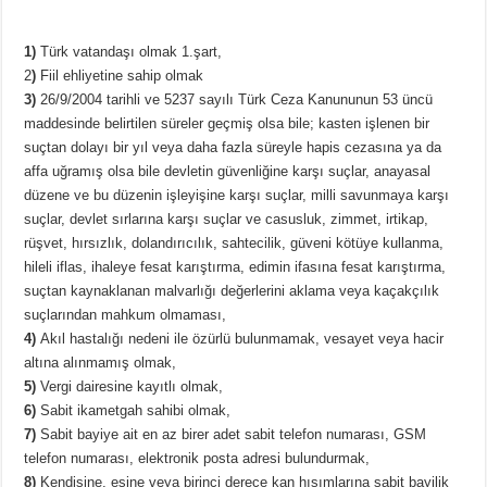
1)
Türk vatandaşı olmak 1.şart,
2
)
Fiil ehliyetine sahip olmak
3)
26/9/2004 tarihli ve 5237 sayılı Türk Ceza Kanununun 53 üncü
maddesinde belirtilen süreler geçmiş olsa bile; kasten işlenen bir
suçtan dolayı bir yıl veya daha fazla süreyle hapis cezasına ya da
affa uğramış olsa bile devletin güvenliğine karşı suçlar, anayasal
düzene ve bu düzenin işleyişine karşı suçlar, milli savunmaya karşı
suçlar, devlet sırlarına karşı suçlar ve casusluk, zimmet, irtikap,
rüşvet, hırsızlık, dolandırıcılık, sahtecilik, güveni kötüye kullanma,
hileli iflas, ihaleye fesat karıştırma, edimin ifasına fesat karıştırma,
suçtan kaynaklanan malvarlığı değerlerini aklama veya kaçakçılık
suçlarından mahkum olmaması,
4)
Akıl hastalığı nedeni ile özürlü bulunmamak, vesayet veya hacir
altına alınmamış olmak,
5)
Vergi dairesine kayıtlı olmak,
6)
Sabit ikametgah sahibi olmak,
7)
Sabit bayiye ait en az birer adet sabit telefon numarası, GSM
telefon numarası, elektronik posta adresi bulundurmak,
8)
Kendisine, eşine veya birinci derece kan hısımlarına sabit bayilik