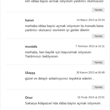
slm iddaa bayisi acmak istiyorum yardımcı olurmusunz
Yanıtla
harun
14 Mayıs 2013 at 20:24
merhaba iddaa bayisi açmak istiyorum bu konuda bana
yardımcı olursanız sevinirim iyi günler dilerim
Yanıtla
mustafa
7 Temmuz 2013 at 15:11
merhaba, ben bayilik için başvurmak istiyorum.
Yardımınızı bekliyorum.
Yanıtla
Ulaşşş
30 Kasım 2013 at 00:48
güzel ve detaylı anlatmışsınız teşekkür ederim…
Yanıtla
Onur
16 Ocak 2014 at 10:01
Sakarya Adapazarı’nda iddaa bayisi açmak istiyorum .