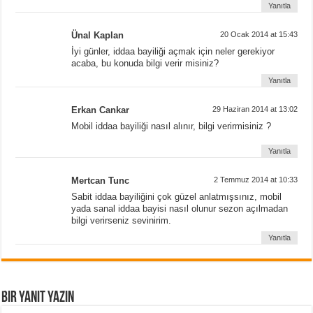
Yanıtla
Ünal Kaplan
20 Ocak 2014 at 15:43
İyi günler, iddaa bayiliği açmak için neler gerekiyor
acaba, bu konuda bilgi verir misiniz?
Yanıtla
Erkan Cankar
29 Haziran 2014 at 13:02
Mobil iddaa bayiliği nasıl alınır, bilgi verirmisiniz ?
Yanıtla
Mertcan Tunc
2 Temmuz 2014 at 10:33
Sabit iddaa bayiliğini çok güzel anlatmışsınız, mobil
yada sanal iddaa bayisi nasıl olunur sezon açılmadan
bilgi verirseniz sevinirim.
Yanıtla
Bir yanıt yazın