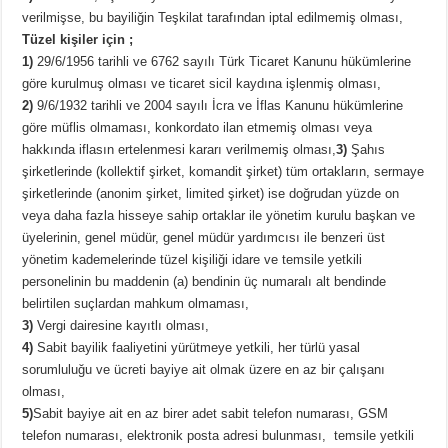
verilmişse, bu bayiliğin Teşkilat tarafından iptal edilmemiş olması,
Tüzel kişiler için ;
1)
29/6/1956 tarihli ve 6762 sayılı Türk Ticaret Kanunu hükümlerine
göre kurulmuş olması ve ticaret sicil kaydına işlenmiş olması,
2)
9/6/1932 tarihli ve 2004 sayılı İcra ve İflas Kanunu hükümlerine
göre müflis olmaması, konkordato ilan etmemiş olması veya
hakkında iflasın ertelenmesi kararı verilmemiş olması,
3)
Şahıs
şirketlerinde (kollektif şirket, komandit şirket) tüm ortakların, sermaye
şirketlerinde (anonim şirket, limited şirket) ise doğrudan yüzde on
veya daha fazla hisseye sahip ortaklar ile yönetim kurulu başkan ve
üyelerinin, genel müdür, genel müdür yardımcısı ile benzeri üst
yönetim kademelerinde tüzel kişiliği idare ve temsile yetkili
personelinin bu maddenin (a) bendinin üç numaralı alt bendinde
belirtilen suçlardan mahkum olmaması,
3)
Vergi dairesine kayıtlı olması,
4)
Sabit bayilik faaliyetini yürütmeye yetkili, her türlü yasal
sorumluluğu ve ücreti bayiye ait olmak üzere en az bir çalışanı
olması,
5)
Sabit bayiye ait en az birer adet sabit telefon numarası, GSM
telefon numarası, elektronik posta adresi bulunması, temsile yetkili