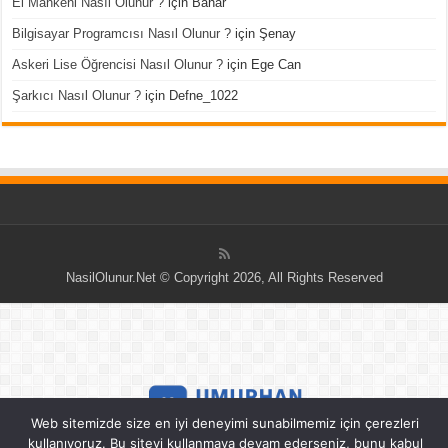
El Mankeni Nasıl Olunur ?
için
Bahar
Bilgisayar Programcısı Nasıl Olunur ?
için
Şenay
Askeri Lise Öğrencisi Nasıl Olunur ?
için
Ege Can
Şarkıcı Nasıl Olunur ?
için
Defne_1022
NasilOlunur.Net © Copyright 2026, All Rights Reserved
Web sitemizde size en iyi deneyimi sunabilmemiz için çerezleri
kullanıyoruz. Bu siteyi kullanmaya devam ederseniz, bunu kabul