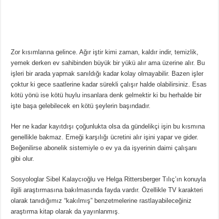
Zor kısımlarına gelince. Ağır iştir kimi zaman, kaldır indir, temizlik,
yemek derken ev sahibinden büyük bir yükü alır ama üzerine alır. Bu
işleri bir arada yapmak sanıldığı kadar kolay olmayabilir. Bazen işler
çoktur ki gece saatlerine kadar sürekli çalışır halde olabilirsiniz. Esas
kötü yönü ise kötü huylu insanlara denk gelmektir ki bu herhalde bir
işte başa gelebilecek en kötü şeylerin başındadır.
Her ne kadar kayıtdışı çoğunlukta olsa da gündelikçi işin bu kısmına
genellikle bakmaz. Emeği karşılığı ücretini alır işini yapar ve gider.
Beğenilirse abonelik sistemiyle o ev ya da işyerinin daimi çalışanı
gibi olur.
Sosyologlar Sibel Kalaycıoğlu ve Helga Rittersberger Tılıç’ın konuyla
ilgili araştırmasına bakılmasında fayda vardır. Özellikle TV karakteri
olarak tanıdığımız “kakılmış” benzetmelerine rastlayabileceğiniz
araştırma kitap olarak da yayınlanmış.