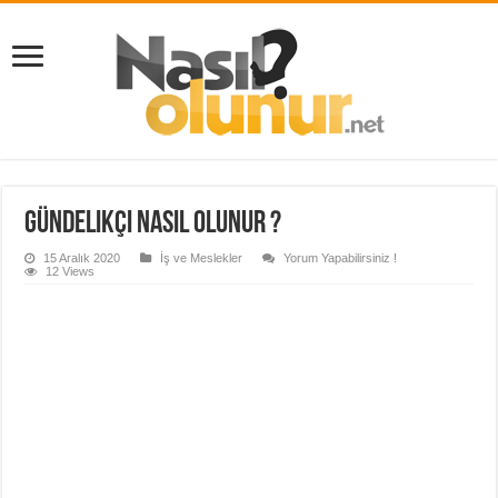
Gündelikçi Nasıl Olunur ?
15 Aralık 2020
İş ve Meslekler
Yorum Yapabilirsiniz !
12 Views