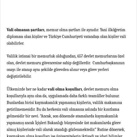
Vali olmanın şartları
, memur olma şartları ile aynıdır. Yani ilköğretim
diploması olan kişiler ve Türkiye Cumhuriyeti vatandaşı olan kişiler vali
olabilirler.
Valilik istisnai bir memurluk olduğundan, 657 devlet memurlarına özel
olan, devlet memuru güvencesine sahip değillerdir. Cumhurbaşkanının
onayı ile atanıp aynı şekilde görevden alınır veya görev yerleri
değiştirilebilir.
Ülkemizde her ne kadar
vali olma koşulları
, devlet memuru olma
koşullarıyla aynı olsa da, uygulamada daha farklı teamüller bulunur.
Bunlardan birisi kaymakamlık yapmamış kişilerin, valilik makamına
getirilmemesidir. Bu da herkesin vali olmasına aslında bir kısıtlama
gelmesidir bir nevi. “Ancak, son dönemde atamalarda kaymakamlık
yapmamış ancak İçişleri Bakanlığı bünyesinde üst makamlarda görev
almış kişilerinde vali olarak atandığı gözlenmektedir.” Rutine dönersek,
kaymakam olma koşulları ise üniversitelerin iktisadi ve idari bilimler