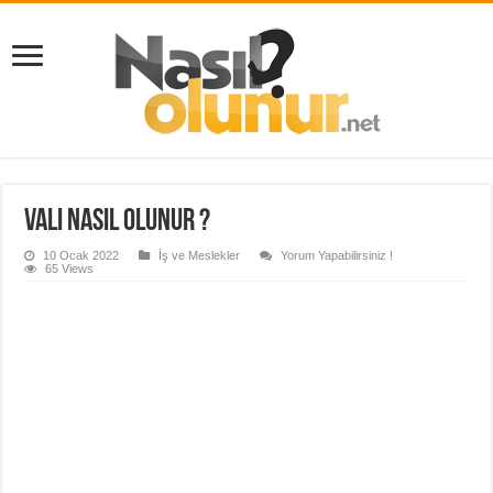
Vali Nasıl Olunur ?
10 Ocak 2022
İş ve Meslekler
Yorum Yapabilirsiniz !
65 Views