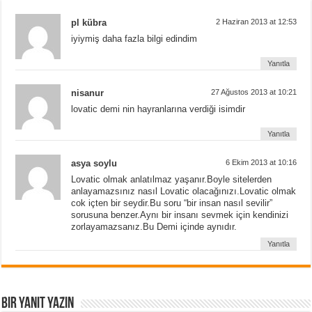
pl kübra
2 Haziran 2013 at 12:53
iyiymiş daha fazla bilgi edindim
Yanıtla
nisanur
27 Ağustos 2013 at 10:21
lovatic demi nin hayranlarına verdiği isimdir
Yanıtla
asya soylu
6 Ekim 2013 at 10:16
Lovatic olmak anlatılmaz yaşanır.Boyle sitelerden
anlayamazsınız nasıl Lovatic olacağınızı.Lovatic olmak
cok içten bir seydir.Bu soru “bir insan nasıl sevilir”
sorusuna benzer.Aynı bir insanı sevmek için kendinizi
zorlayamazsanız.Bu Demi içinde aynıdır.
Yanıtla
Bir yanıt yazın