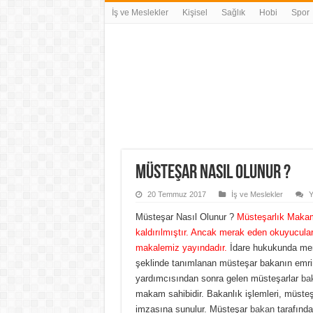
İş ve Meslekler
Kişisel
Sağlık
Hobi
Spor
Müsteşar Nasıl Olunur ?
20 Temmuz 2017
İş ve Meslekler
Y
Müsteşar Nasıl Olunur ?
Müsteşarlık Makam
kaldırılmıştır. Ancak merak eden okuyucular
makalemiz yayındadır.
İdare hukukunda merk
şeklinde tanımlanan müsteşar bakanın emrin
yardımcısından sonra gelen müsteşarlar
ba
makam sahibidir. Bakanlık işlemleri, müste
imzasına sunulur.
Müsteşar
bakan
tarafında