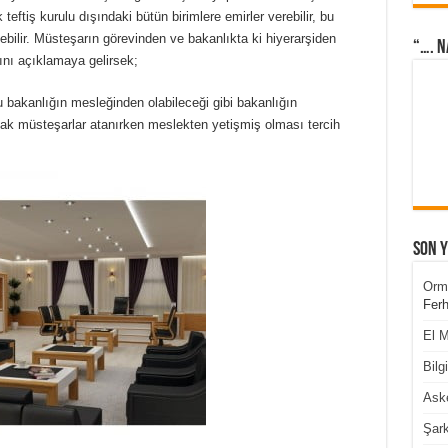
teftiş kurulu dışındaki bütün birimlere emirler verebilir, bu
ebilir. Müsteşarın görevinden ve bakanlıkta ki hiyerarşiden
“…. N
ını açıklamaya gelirsek;
bakanlığın mesleğinden olabileceği gibi bakanlığın
ak müsteşarlar atanırken meslekten yetişmiş olması tercih
Son 
Orm
Ferh
El M
Bilg
Aske
Şark