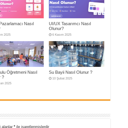
l Pazarlamacı Nasıl
UI/UX Tasarımcı Nasıl
r
Olunur?
ım 2025
6 Kasım 2025
ulu Öğretmeni Nasıl
Su Bayii Nasıl Olunur ?
r ?
10 Şubat 2025
san 2025
i alanlar
*
ile işaretlenmişlerdir