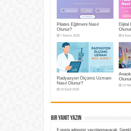
Pilates Eğitmeni Nasıl
Dijita
Olunur?
Olunu
7 Kasım 2025
6 Kas
Anaok
Radyasyon Ölçümü Uzmanı
Olunu
Nasıl Olunur?
13 Ni
10 Eylül 2025
Bir yanıt yazın
E-posta adresiniz yayınlanmayacak.
Gerekl