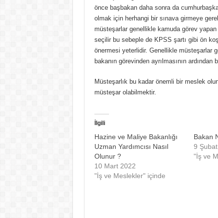
önce başbakan daha sonra da cumhurbaşkanı
olmak için herhangi bir sınava girmeye ger
müsteşarlar genellikle kamuda görev yapan 
seçilir bu sebeple de KPSS şartı gibi ön koşu
önermesi yeterlidir. Genellikle müsteşarlar
bakanın görevinden ayrılmasının ardından ba
Müsteşarlık bu kadar önemli bir meslek olun
müsteşar olabilmektir.
İlgili
Hazine ve Maliye Bakanlığı
Bakan N
Uzman Yardımcısı Nasıl
9 Şubat
Olunur ?
"İş ve M
10 Mart 2022
"İş ve Meslekler" içinde