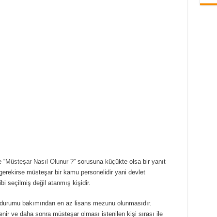
 “
Müsteşar Nasıl Olunur ?
” sorusuna küçükte olsa bir yanıt
gerekirse müsteşar bir kamu personelidir yani devlet
 seçilmiş değil atanmış kişidir.
im durumu bakımından en az lisans mezunu olunmasıdır.
enir ve daha sonra müsteşar olması istenilen kişi sırası ile