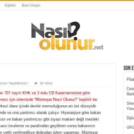
İlişkiler
Bize Ulaşın
Son E
Pila
orum Yapabilirsiniz !
36 Views
Cesu
ı 707 sayılı KHK ve 3 nolu CB Kararnamesine göre
Rehb
ımız için sitemizde “Müsteşar Nasıl Olunur?” başlıklı bu
Stre
ezi idare içinde devlet memurluğunun en üst düzeyidir
Yöne
de ve ona yardımcı olarak çalışır. Hiyerarşiye göre bakan
Diji
kan
ve bakan yardımcısı gibi siyasi makam değil mesleki
şarın inceleme ve parafından geçtikten sonra bakanının
UI/U
n yetki verilmedikçe doğrudan işlem yapamaz. Müsteşar