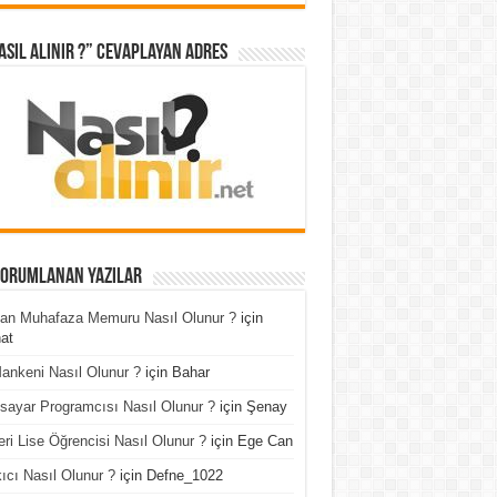
asıl Alınır ?” cevaplayan adres
Yorumlanan Yazılar
an Muhafaza Memuru Nasıl Olunur ?
için
at
ankeni Nasıl Olunur ?
için
Bahar
isayar Programcısı Nasıl Olunur ?
için
Şenay
ri Lise Öğrencisi Nasıl Olunur ?
için
Ege Can
ıcı Nasıl Olunur ?
için
Defne_1022