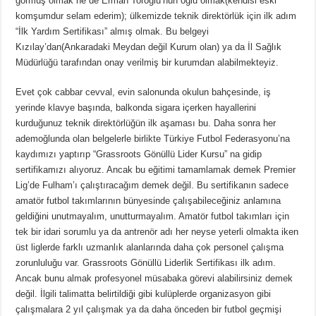
görmüş olmak ne de Erman Toroğlu’nun oğlu olmak(kendisi eski
komşumdur selam ederim); ülkemizde teknik direktörlük için ilk adım
“İlk Yardım Sertifikası” almış olmak. Bu belgeyi
Kızılay’dan(Ankaradaki Meydan değil Kurum olan) ya da İl Sağlık
Müdürlüğü tarafından onay verilmiş bir kurumdan alabilmekteyiz.
Evet çok cabbar cevval, evin salonunda okulun bahçesinde, iş
yerinde klavye başında, balkonda sigara içerken hayallerini
kurduğunuz teknik direktörlüğün ilk aşaması bu. Daha sonra her
ademoğlunda olan belgelerle birlikte Türkiye Futbol Federasyonu’na
kaydımızı yaptırıp “Grassroots Gönüllü Lider Kursu” na gidip
sertifikamızı alıyoruz. Ancak bu eğitimi tamamlamak demek Premier
Lig’de Fulham’ı çalıştıracağım demek değil. Bu sertifikanın sadece
amatör futbol takımlarının bünyesinde çalışabileceğiniz anlamına
geldiğini unutmayalım, unutturmayalım. Amatör futbol takımları için
tek bir idari sorumlu ya da antrenör adı her neyse yeterli olmakta iken
üst liglerde farklı uzmanlık alanlarında daha çok personel çalışma
zorunluluğu var. Grassroots Gönüllü Liderlik Sertifikası ilk adım.
Ancak bunu almak profesyonel müsabaka görevi alabilirsiniz demek
değil. İlgili talimatta belirtildiği gibi kulüplerde organizasyon gibi
çalışmalara 2 yıl çalışmak ya da daha önceden bir futbol geçmişi