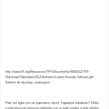
http://www.tff.org/Resources/TFF/Documents/0002012/TFF-
Dokuman/Talimatlar/2012/Antrenor-Lisans-Kurslari-Talimati.pdf
Eklerini de okumayı unutmayın!
Peki üst ligler için ne yapmamız lazım Trapattoni kardeşim? Onlar
içinde klasman klasman eğitimler var ve belli süreler içinde aldığın