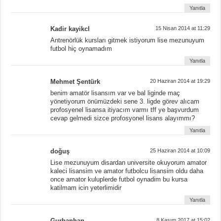
Yanıtla
Kadir kayikcl
15 Nisan 2014 at 11:29
Antrenörlük kursları gitmek istiyorum lise mezunuyum
futbol hiç oynamadım
Yanıtla
Mehmet Şentürk
20 Haziran 2014 at 19:29
benim amatör lisansım var ve bal liginde maç
yönetiyorum önümüzdeki sene 3. ligde görev alıcam
profosyenel lisansa itiyacım varmı tff ye başvurdum
cevap gelmedi sizce profosyonel lisans alayımmı?
Yanıtla
doğuş
25 Haziran 2014 at 10:09
Lise mezunuyum disardan universite okuyorum amator
kaleci lisansim ve amator futbolcu lisansim oldu daha
once amator kuluplerde futbol oynadim bu kursa
katilmam icin yeterlimidir
Yanıtla
Gurbanhan
8 Kasım 2017 at 15:02