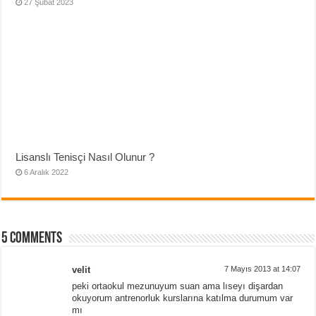
27 Şubat 2023
Lisanslı Tenisçi Nasıl Olunur ?
6 Aralık 2022
5 comments
velit
7 Mayıs 2013 at 14:07
peki ortaokul mezunuyum suan ama lıseyı dişardan
okuyorum antrenorluk kurslarına katılma durumum var
mı