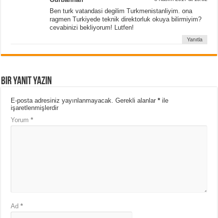
Ben turk vatandasi degilim Turkmenistanliyim. ona
ragmen Turkiyede teknik direktorluk okuya bilirmiyim?
cevabinizi bekliyorum! Lutfen!
Yanıtla
Bir yanıt yazın
E-posta adresiniz yayınlanmayacak.
Gerekli alanlar
*
ile
işaretlenmişlerdir
Yorum
*
Ad
*