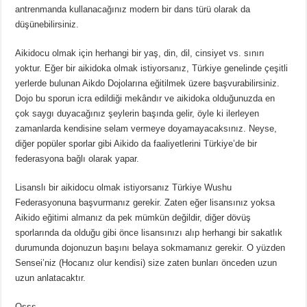
antrenmanda kullanacağınız modern bir dans türü olarak da
düşünebilirsiniz.
Aikidocu olmak için herhangi bir yaş, din, dil, cinsiyet vs. sınırı
yoktur. Eğer bir aikidoka olmak istiyorsanız, Türkiye genelinde çeşitli
yerlerde bulunan Aikdo Dojolarına eğitilmek üzere başvurabilirsiniz.
Dojo bu sporun icra edildiği mekândır ve aikidoka olduğunuzda en
çok saygı duyacağınız şeylerin başında gelir, öyle ki ilerleyen
zamanlarda kendisine selam vermeye doyamayacaksınız. Neyse,
diğer popüler sporlar gibi Aikido da faaliyetlerini Türkiye’de bir
federasyona bağlı olarak yapar.
Lisanslı bir aikidocu olmak istiyorsanız Türkiye Wushu
Federasyonuna başvurmanız gerekir. Zaten eğer lisansınız yoksa
Aikido eğitimi almanız da pek mümkün değildir, diğer dövüş
sporlarında da olduğu gibi önce lisansınızı alıp herhangi bir sakatlık
durumunda dojonuzun başını belaya sokmamanız gerekir. O yüzden
Sensei’niz (Hocanız olur kendisi) size zaten bunları önceden uzun
uzun anlatacaktır.
Osss…