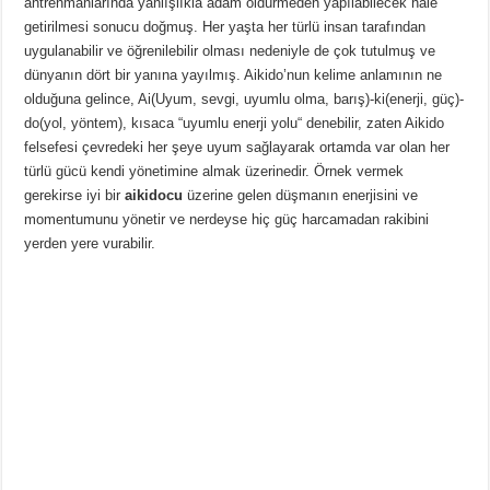
antrenmanlarında yanlışlıkla adam öldürmeden yapılabilecek hale
getirilmesi sonucu doğmuş. Her yaşta her türlü insan tarafından
uygulanabilir ve öğrenilebilir olması nedeniyle de çok tutulmuş ve
dünyanın dört bir yanına yayılmış. Aikido’nun kelime anlamının ne
olduğuna gelince, Ai(Uyum, sevgi, uyumlu olma, barış)-ki(enerji, güç)-
do(yol, yöntem), kısaca “uyumlu enerji yolu“ denebilir, zaten Aikido
felsefesi çevredeki her şeye uyum sağlayarak ortamda var olan her
türlü gücü kendi yönetimine almak üzerinedir. Örnek vermek
gerekirse iyi bir
aikidocu
üzerine gelen düşmanın enerjisini ve
momentumunu yönetir ve nerdeyse hiç güç harcamadan rakibini
yerden yere vurabilir.