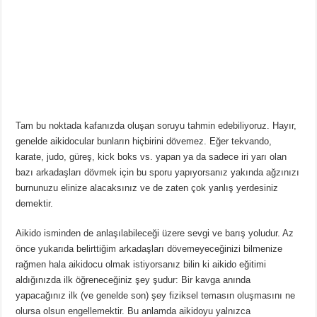
Tam bu noktada kafanızda oluşan soruyu tahmin edebiliyoruz. Hayır,
genelde aikidocular bunların hiçbirini dövemez. Eğer tekvando,
karate, judo, güreş, kick boks vs. yapan ya da sadece iri yarı olan
bazı arkadaşları dövmek için bu sporu yapıyorsanız yakında ağzınızı
burnunuzu elinize alacaksınız ve de zaten çok yanlış yerdesiniz
demektir.
Aikido isminden de anlaşılabileceği üzere sevgi ve barış yoludur. Az
önce yukarıda belirttiğim arkadaşları dövemeyeceğinizi bilmenize
rağmen hala aikidocu olmak istiyorsanız bilin ki aikido eğitimi
aldığınızda ilk öğreneceğiniz şey şudur: Bir kavga anında
yapacağınız ilk (ve genelde son) şey fiziksel temasın oluşmasını ne
olursa olsun engellemektir. Bu anlamda aikidoyu yalnızca