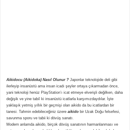
Aikidocu (Aikidoka) Nasıl Olunur ?
Japonlar teknolojide deli gibi
ilerleyip insanüstü ama insan icadı şeyler ortaya çıkarmadan önce,
yani teknoloji henüz PlayStation’ı icat etmeye elverişli değilken, daha
değişik ve yine tabiî ki insanüstü icatlarla karşımızdaydılar. İşte
yaklaşık yetmiş yıllık bir geçmişi olan aikido da bu icatlardan bir
tanesi. Tahmin edebileceğiniz üzere
aikido
bir Uzak Doğu felsefesi,
savunma sporu ve tabii ki dövüş sanatı.
Modern anlamda aikido, birçok dövüş sanatının harmanlanması ve