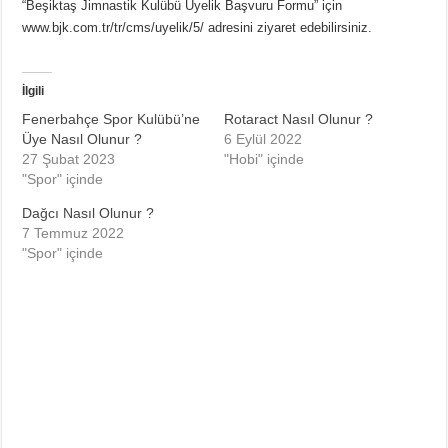
“Beşiktaş Jimnastik Kulübü Üyelik Başvuru Formu” için
www.bjk.com.tr/tr/cms/uyelik/5/ adresini ziyaret edebilirsiniz.
İlgili
Fenerbahçe Spor Kulübü’ne
Rotaract Nasıl Olunur ?
Üye Nasıl Olunur ?
6 Eylül 2022
27 Şubat 2023
"Hobi" içinde
"Spor" içinde
Dağcı Nasıl Olunur ?
7 Temmuz 2022
"Spor" içinde