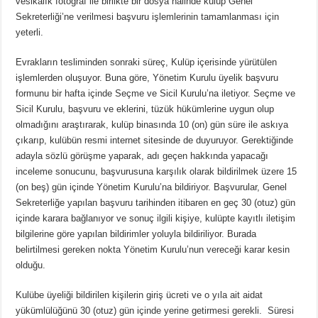
vesikalık fotoğraf ile birlikte bir dosya halinde kulüp Genel
Sekreterliği’ne verilmesi başvuru işlemlerinin tamamlanması için
yeterli.
Evrakların tesliminden sonraki süreç, Kulüp içerisinde yürütülen
işlemlerden oluşuyor. Buna göre, Yönetim Kurulu üyelik başvuru
formunu bir hafta içinde Seçme ve Sicil Kurulu’na iletiyor. Seçme ve
Sicil Kurulu, başvuru ve eklerini, tüzük hükümlerine uygun olup
olmadığını araştırarak, kulüp binasında 10 (on) gün süre ile askıya
çıkarıp, kulübün resmi internet sitesinde de duyuruyor. Gerektiğinde
adayla sözlü görüşme yaparak, adı geçen hakkında yapacağı
inceleme sonucunu, başvurusuna karşılık olarak bildirilmek üzere 15
(on beş) gün içinde Yönetim Kurulu’na bildiriyor. Başvurular, Genel
Sekreterliğe yapılan başvuru tarihinden itibaren en geç 30 (otuz) gün
içinde karara bağlanıyor ve sonuç ilgili kişiye, kulüpte kayıtlı iletişim
bilgilerine göre yapılan bildirimler yoluyla bildiriliyor. Burada
belirtilmesi gereken nokta Yönetim Kurulu’nun vereceği karar kesin
olduğu.
Kulübe üyeliği bildirilen kişilerin giriş ücreti ve o yıla ait aidat
yükümlülüğünü 30 (otuz) gün içinde yerine getirmesi gerekli. Süresi