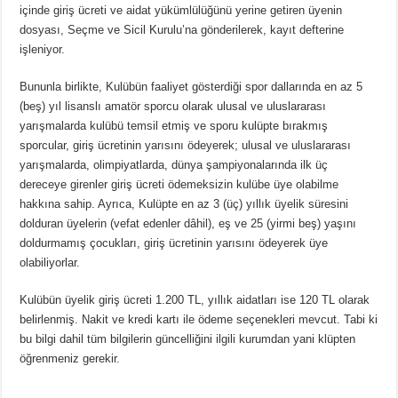
içinde giriş ücreti ve aidat yükümlülüğünü yerine getiren üyenin
dosyası, Seçme ve Sicil Kurulu’na gönderilerek, kayıt defterine
işleniyor.
Bununla birlikte, Kulübün faaliyet gösterdiği spor dallarında en az 5
(beş) yıl lisanslı amatör sporcu olarak ulusal ve uluslararası
yarışmalarda kulübü temsil etmiş ve sporu kulüpte bırakmış
sporcular, giriş ücretinin yarısını ödeyerek; ulusal ve uluslararası
yarışmalarda, olimpiyatlarda, dünya şampiyonalarında ilk üç
dereceye girenler giriş ücreti ödemeksizin kulübe üye olabilme
hakkına sahip. Ayrıca, Kulüpte en az 3 (üç) yıllık üyelik süresini
dolduran üyelerin (vefat edenler dâhil), eş ve 25 (yirmi beş) yaşını
doldurmamış çocukları, giriş ücretinin yarısını ödeyerek üye
olabiliyorlar.
Kulübün üyelik giriş ücreti 1.200 TL, yıllık aidatları ise 120 TL olarak
belirlenmiş. Nakit ve kredi kartı ile ödeme seçenekleri mevcut. Tabi ki
bu bilgi dahil tüm bilgilerin güncelliğini ilgili kurumdan yani klüpten
öğrenmeniz gerekir.