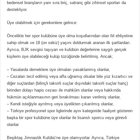
bedensel branşların yanı sıra briç, satranç gibi zihinsel sporları da
destekliyor.
Üye olabilmek için gerekenlere gelince:
Öncelikle her spor kulübüne üye olma koşullarından olan fiil ehliyetine
sahip olmak ve 18 (on sekiz) yaşını doldurmak aranan ilk şartlardan.
Ayrıca, BJK sevgisi taşıyan ve kulübün değerlerine saygılı gerçek
kişilerin üye olabileceği kulüp tüzüğünde belirtilmiş. Ancak;
– Yasalarda derneklere üye olmaları yasaklanmış olanlar,
– Cezaları tecil edilmiş veya affa uğramış olsalar bile yüz kızartıcı ve
diğer suçlardan (bilinçli taksirli suçlar dışındaki taksirli suçlar hariç)
birinden dolayı hapis cezası ile mahkûm olanlar veya hakkında
hükmün açıklanmasının geri bırakılması kararı verilmiş olanlar,
– Kendi isteğiyle ayrılmış veya üyelikten çıkarılmış olanlar,
– Türkiye profesyonel spor liglerinde aynı kategoride faaliyet gösteren
başka bir spor kulübüne üye olanlar ile lisanslı sporcu veya görevli
olanlar
Beşiktaş Jimnastik Kulübü’ne üye olamıyorlar. Ayrıca, Türkiye