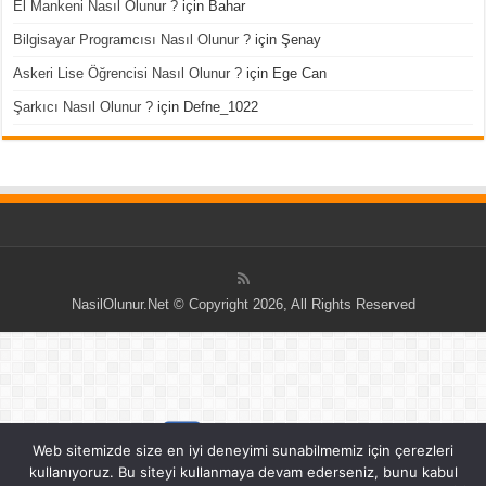
El Mankeni Nasıl Olunur ?
için
Bahar
Bilgisayar Programcısı Nasıl Olunur ?
için
Şenay
Askeri Lise Öğrencisi Nasıl Olunur ?
için
Ege Can
Şarkıcı Nasıl Olunur ?
için
Defne_1022
NasilOlunur.Net © Copyright 2026, All Rights Reserved
Web sitemizde size en iyi deneyimi sunabilmemiz için çerezleri
kullanıyoruz. Bu siteyi kullanmaya devam ederseniz, bunu kabul