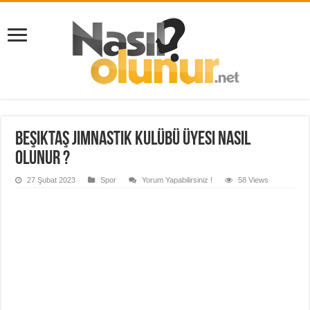
Beşiktaş Jimnastik Kulübü Üyesi Nasıl
Olunur ?
27 Şubat 2023
Spor
Yorum Yapabilirsiniz !
58 Views