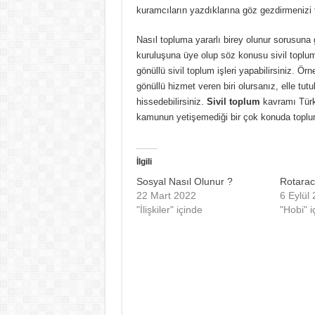
kuramcıların yazdıklarına göz gezdirmenizi 
Nasıl topluma yararlı birey olunur sorusuna g
kuruluşuna üye olup söz konusu sivil toplum 
gönüllü sivil toplum işleri yapabilirsiniz. Ö
gönüllü hizmet veren biri olursanız, elle tut
hissedebilirsiniz.
Sivil toplum
kavramı Türki
kamunun yetişemediği bir çok konuda toplum
İlgili
Sosyal Nasıl Olunur ?
Rotarac
22 Mart 2022
6 Eylül
"İlişkiler" içinde
"Hobi" i