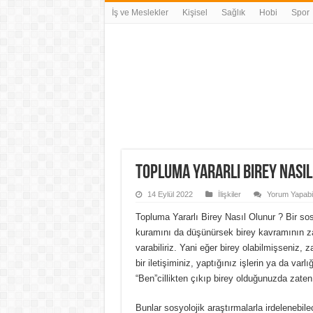
İş ve Meslekler
Kişisel
Sağlık
Hobi
Spor
Topluma Yararlı Birey Nasıl
14 Eylül 2022
İlişkiler
Yorum Yapabili
Topluma Yararlı Birey Nasıl Olunur ? Bir so
kuramını da düşünürsek birey kavramının z
varabiliriz. Yani eğer birey olabilmişseniz, 
bir iletişiminiz, yaptığınız işlerin ya da var
“Ben”cillikten çıkıp birey olduğunuzda zate
Bunlar sosyolojik araştırmalarla irdelenebi