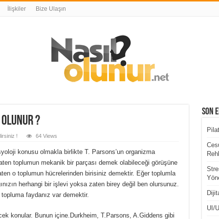
İlişkiler
Bize Ulaşın
Son E
 Olunur ?
Pila
rsiniz !
64 Views
Cesu
syoloji konusu olmakla birlikte T. Parsons’un organizma
Rehb
aten toplumun mekanik bir parçası demek olabileceği görüşüne
Stre
zaten o toplumun hücrelerinden birisiniz demektir. Eğer toplumla
Yöne
lığınızın herhangi bir işlevi yoksa zaten birey değil ben olursunuz.
Diji
n topluma faydanız var demektir.
UI/U
lecek konular. Bunun içine.Durkheim, T.Parsons, A.Giddens gibi