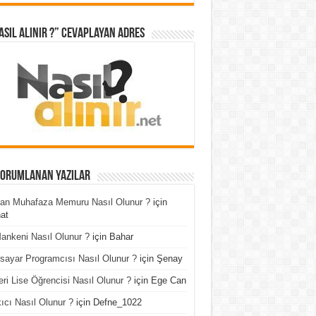
asıl Alınır ?” cevaplayan adres
Yorumlanan Yazılar
an Muhafaza Memuru Nasıl Olunur ?
için
at
ankeni Nasıl Olunur ?
için
Bahar
isayar Programcısı Nasıl Olunur ?
için
Şenay
ri Lise Öğrencisi Nasıl Olunur ?
için
Ege Can
ıcı Nasıl Olunur ?
için
Defne_1022