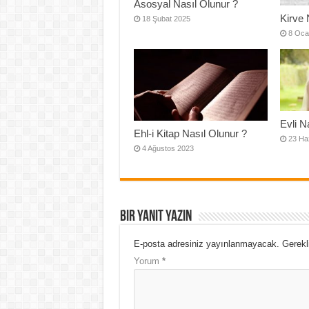
Asosyal Nasıl Olunur ?
Kirve 
18 Şubat 2025
8 Oca
Evli N
Ehl-i Kitap Nasıl Olunur ?
23 Ha
4 Ağustos 2023
Bir yanıt yazın
E-posta adresiniz yayınlanmayacak.
Gerekl
Yorum
*