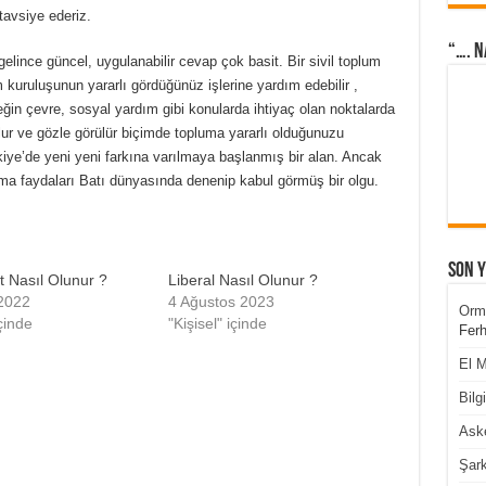
tavsiye ederiz.
“…. N
elince güncel, uygulanabilir cevap çok basit. Bir sivil toplum
kuruluşunun yararlı gördüğünüz işlerine yardım edebilir ,
rneğin çevre, sosyal yardım gibi konularda ihtiyaç olan noktalarda
ulur ve gözle görülür biçimde topluma yararlı olduğunuzu
ye’de yeni yeni farkına varılmaya başlanmış bir alan. Ancak
a faydaları Batı dünyasında denenip kabul görmüş bir olgu.
Son 
t Nasıl Olunur ?
Liberal Nasıl Olunur ?
 2022
4 Ağustos 2023
Orm
çinde
"Kişisel" içinde
Ferh
El M
Bilg
Aske
Şark