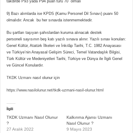
takdirde P93 yada P94 puan türü 70 olmalı
9) Bazı alımlarda ise KPDS (Kamu Personel Dil Sınavı) puanı 50
olmalıdır. Ancak bu her sınavda istenmemektedir.
Bu şartları taşıyan şahıslardan kuruma alınacak destek
personeli sayısının beş katı yazılı sınava alınır. Yazılı sınav konuları:
Genel Kültür, Atatürk İlkeleri ve İnkılâp Tarihi, T.C. 1982 Anayasası
ve Türkiye’nin Anayasal Gelişim Süreci, Temel Vatandaşlık Bilgisi,
Türk Kültür ve Medeniyetleri Tarihi, Türkiye ve Dünya ile İlgili Genel
ve Güncel Konulardır.
TKDK Uzmanı
nasıl olunur için
https://www.nasilolunur.net/tkdk-uzmani-nasil-olunur.html
İlgili
TKDK Uzmanı Nasıl Olunur
Kalkınma Ajansı Uzmanı
?
Nasıl Olunur ?
27 Aralık 2022
9 Mayıs 2023