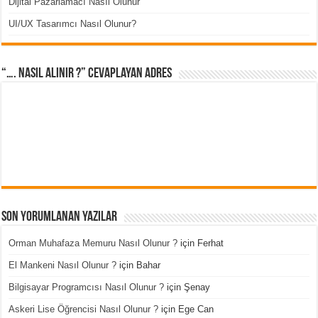
Dijital Pazarlamacı Nasıl Olunur
UI/UX Tasarımcı Nasıl Olunur?
“…. Nasıl Alınır ?” cevaplayan adres
Son Yorumlanan Yazılar
Orman Muhafaza Memuru Nasıl Olunur ?
için
Ferhat
El Mankeni Nasıl Olunur ?
için
Bahar
Bilgisayar Programcısı Nasıl Olunur ?
için
Şenay
Askeri Lise Öğrencisi Nasıl Olunur ?
için
Ege Can