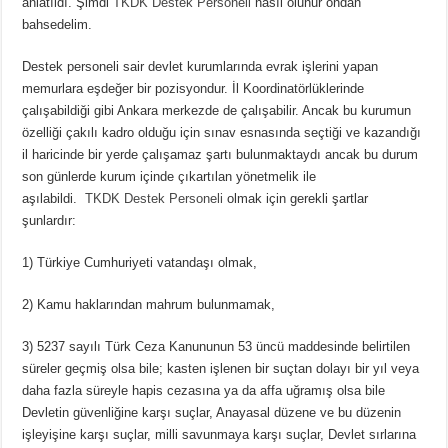
anlatıldı. Şimdi
TKDK Destek Personeli
nasıl olunur ondan
bahsedelim.
Destek personeli sair devlet kurumlarında evrak işlerini yapan
memurlara eşdeğer bir pozisyondur. İl Koordinatörlüklerinde
çalışabildiği gibi Ankara merkezde de çalışabilir. Ancak bu kurumun
özelliği çakılı kadro olduğu için sınav esnasında seçtiği ve kazandığı
il haricinde bir yerde çalışamaz şartı bulunmaktaydı ancak bu durum
son günlerde kurum içinde çıkartılan yönetmelik ile
aşılabildi.
TKDK Destek Personeli
olmak için gerekli şartlar
şunlardır:
1) Türkiye Cumhuriyeti vatandaşı olmak,
2) Kamu haklarından mahrum bulunmamak,
3) 5237 sayılı Türk Ceza Kanununun 53 üncü maddesinde belirtilen
süreler geçmiş olsa bile; kasten işlenen bir suçtan dolayı bir yıl veya
daha fazla süreyle hapis cezasına ya da affa uğramış olsa bile
Devletin güvenliğine karşı suçlar, Anayasal düzene ve bu düzenin
işleyişine karşı suçlar, milli savunmaya karşı suçlar, Devlet sırlarına