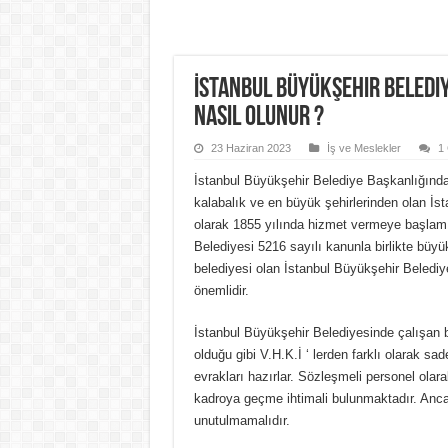
İstanbul Büyükşehir Belediy
Nasıl Olunur ?
23 Haziran 2023
İş ve Meslekler
1
İstanbul Büyükşehir Belediye Başkanlığında
kalabalık ve en büyük şehirlerinden olan İsta
olarak 1855 yılında hizmet vermeye başlamış
Belediyesi 5216 sayılı kanunla birlikte büyü
belediyesi olan İstanbul Büyükşehir Belediyes
önemlidir.
İstanbul Büyükşehir Belediyesinde çalışan b
olduğu gibi V.H.K.İ ‘ lerden farklı olarak sad
evrakları hazırlar.
Sözleşmeli personel olarak
kadroya geçme ihtimali bulunmaktadır. Ancak
unutulmamalıdır.