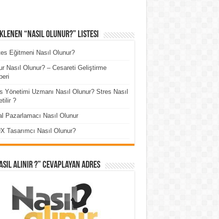
klenen “Nasıl Olunur?” Listesi
tes Eğitmeni Nasıl Olunur?
r Nasıl Olunur? – Cesareti Geliştirme
eri
s Yönetimi Uzmanı Nasıl Olunur? Stres Nasıl
tilir ?
tal Pazarlamacı Nasıl Olunur
X Tasarımcı Nasıl Olunur?
asıl Alınır ?” cevaplayan adres