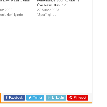
ıt Bayii Nasıl Olunur
Fenerbahçe Spor Kulübü’ne
Üye Nasıl Olunur ?
uz 2022
27 Şubat 2023
eslekler" içinde
"Spor" içinde
Facebook
Twitter
LinkedIn
Pinterest