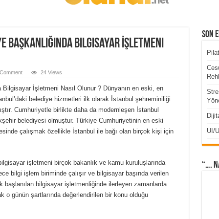
Son E
e Başkanlığında Bilgisayar İşletmeni
Pila
Cesu
 Comment
24 Views
Rehb
 Bilgisayar İşletmeni Nasıl Olunur ? Dünyanın en eski, en
Stre
nbul’daki belediye hizmetleri ilk olarak İstanbul şehreminiliği
Yöne
tır. Cumhuriyetle birlikte daha da modernleşen İstanbul
Diji
kşehir belediyesi olmuştur. Türkiye Cumhuriyetinin en eski
UI/U
inde çalışmak özellikle İstanbul ile bağı olan birçok kişi için
ilgisayar işletmeni birçok bakanlık ve kamu kuruluşlarında
“…. N
ece bilgi işlem biriminde çalışır ve bilgisayar başında verilen
 başlanılan bilgisayar işletmenliğinde ilerleyen zamanlarda
 o günün şartlarında değerlendirilen bir konu olduğu