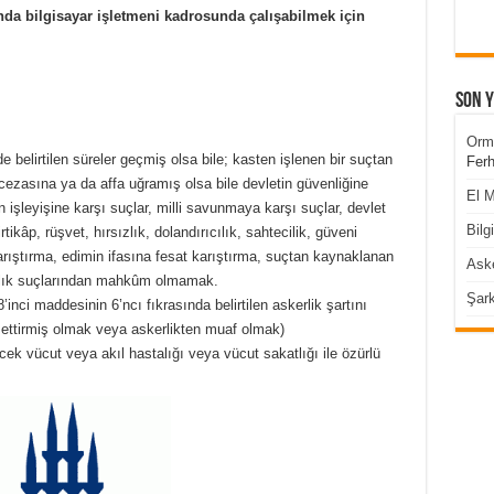
da bilgisayar işletmeni kadrosunda çalışabilmek için
Son 
Orm
elirtilen süreler geçmiş olsa bile; kasten işlenen bir suçtan
Ferh
 cezasına ya da affa uğramış olsa bile devletin güvenliğine
El M
işleyişine karşı suçlar, milli savunmaya karşı suçlar, devlet
Bilg
tikâp, rüşvet, hırsızlık, dolandırıcılık, sahtecilik, güveni
 karıştırma, edimin ifasına fesat karıştırma, suçtan kaynaklanan
Aske
çılık suçlarından mahkûm olmamak.
Şark
nci maddesinin 6’ncı fıkrasında belirtilen askerlik şartını
 ettirmiş olmak veya askerlikten muaf olmak)
ek vücut veya akıl hastalığı veya vücut sakatlığı ile özürlü