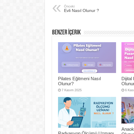
Önceki
Evli Nasıl Olunur ?
Benzer İçerik
Pilates Eğitmeni Nasıl
Dijita
Olunur?
Olunu
7 Kasım 2025
6 Kas
Anaok
Radyasyon Ölçümü Uzmanı