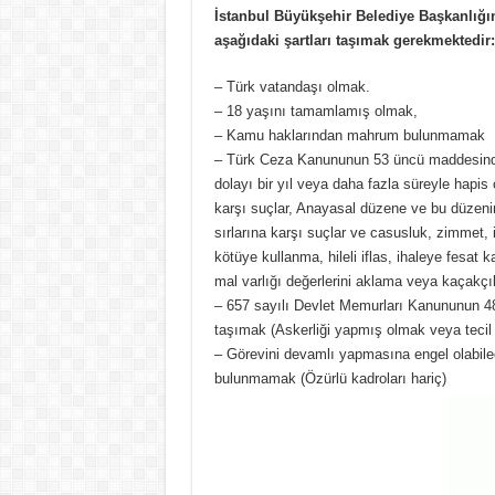
İstanbul Büyükşehir Belediye Başkanlığın
aşağıdaki şartları taşımak gerekmektedir:
– Türk vatandaşı olmak.
– 18 yaşını tamamlamış olmak,
– Kamu haklarından mahrum bulunmamak
– Türk Ceza Kanununun 53 üncü maddesinde b
dolayı bir yıl veya daha fazla süreyle hapis
karşı suçlar, Anayasal düzene ve bu düzenin 
sırlarına karşı suçlar ve casusluk, zimmet, ir
kötüye kullanma, hileli iflas, ihaleye fesat
mal varlığı değerlerini aklama veya kaçak
– 657 sayılı Devlet Memurları Kanununun 48’i
taşımak (Askerliği yapmış olmak veya tecil
– Görevini devamlı yapmasına engel olabilec
bulunmamak (Özürlü kadroları hariç)