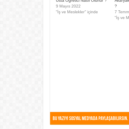
Usta Öğretici Nasıl Olunur ?
Akaryak
9 Mayıs 2022
?
"İş ve Meslekler" içinde
7 Temm
"İş ve M
Bu Yazıyı Sosyal Medyada Paylaşabilirsin.