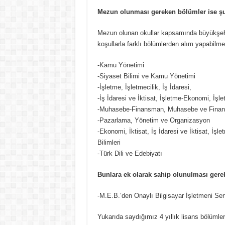
Mezun olunması gereken bölümler ise şu
Mezun olunan okullar kapsamında büyükşehir
koşullarla farklı bölümlerden alım yapabilme
-Kamu Yönetimi
-Siyaset Bilimi ve Kamu Yönetimi
-İşletme, İşletmecilik, İş İdaresi,
-İş İdaresi ve İktisat, İşletme-Ekonomi, İşle
-Muhasebe-Finansman, Muhasebe ve Finans
-Pazarlama, Yönetim ve Organizasyon
-Ekonomi, İktisat, İş İdaresi ve İktisat, İşle
Bilimleri
-Türk Dili ve Edebiyatı
Bunlara ek olarak sahip olunulması gereke
-M.E.B.’den Onaylı Bilgisayar İşletmeni Sert
Yukarıda saydığımız 4 yıllık lisans bölüml