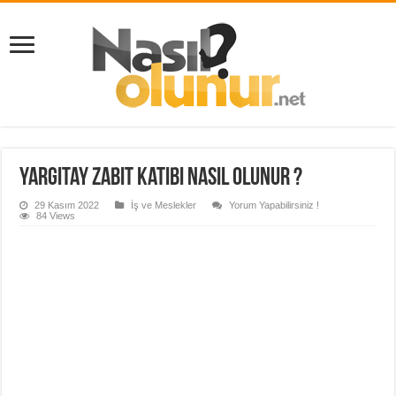
Yargıtay Zabıt Katibi Nasıl Olunur ?
29 Kasım 2022
İş ve Meslekler
Yorum Yapabilirsiniz !
84 Views