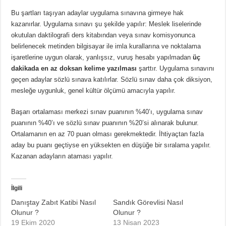
Bu şartları taşıyan adaylar uygulama sınavına girmeye hak
kazanırlar. Uygulama sınavı şu şekilde yapılır: Meslek liselerinde
okutulan daktilografi ders kitabından veya sınav komisyonunca
belirlenecek metinden bilgisayar ile imla kurallarına ve noktalama
işaretlerine uygun olarak, yanlışsız, vuruş hesabı yapılmadan
üç
dakikada en az doksan kelime yazılması
şarttır. Uygulama sınavını
geçen adaylar sözlü sınava katılırlar. Sözlü sınav daha çok diksiyon,
mesleğe uygunluk, genel kültür ölçümü amacıyla yapılır.
Başarı ortalaması merkezi sınav puanının %40’ı, uygulama sınav
puanının %40’ı ve sözlü sınav puanının %20’si alınarak bulunur.
Ortalamanın en az 70 puan olması gerekmektedir. İhtiyaçtan fazla
aday bu puanı geçtiyse en yüksekten en düşüğe bir sıralama yapılır.
Kazanan adayların ataması yapılır.
İlgili
Danıştay Zabıt Katibi Nasıl
Sandık Görevlisi Nasıl
Olunur ?
Olunur ?
19 Ekim 2020
13 Nisan 2023