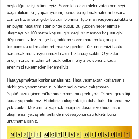
başladığımız işi bitiremeyiz. Sonra klasik cümleler zaten ben neyi
başarabildim ki , yapamıyorum, bende bu işi bırakmalıyım boşuna
zaman kaybı uzar gider bu cümlelerimiz. İşte
motivasyonsuzlukta
ki
en büyük hatalarımızdan biride budur. Bu yüzden hedeflerimize
ulaşmayı bir 100 metre koşusu gibi değil bir maraton koşusu gibi
düşünmemiz lazım. İşe başladıktan sonra maraton koşar gibi
tempomuzu adım adım artırmamız gerekir. Tüm enerjimizi başta
harcarsak motivasyonumuzda aynı hızla düşecektir. O yüzden
enerjimizi adım adım artırarak kullanmalıyız ve sonuna kadar
enerjimizi tüketmeden ilerlemeliyiz.
Hata yapmaktan korkmamalısınız.
Hata yapmaktan korkarsanız
hiçbir şey yapamazsınız. Mükemmel olmaya çalışmayın.
Yaptığınızın işinde mükemmel olmasına gerek yok. Olması gerektiği
kadar yapmalısınız. Hedefinize ulaşmak için daha farklı bir amacınız
yok çünkü. Mükemmel yapmak enerjinizi düşürür ve hedefinize
ulaşmanızı yavaşlatır belki de motivasyonunuzu tüketir bunu
unutmamalısınız.