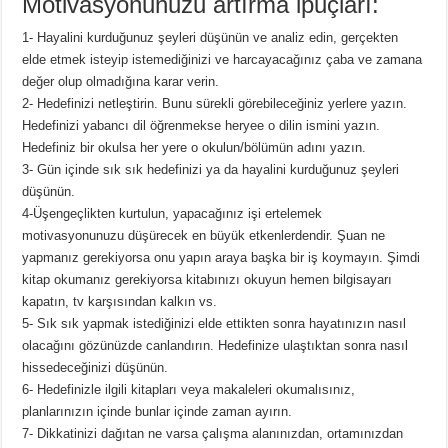
Motivasyonunuzu artırma ipuçları:
1- Hayalini kurduğunuz şeyleri düşünün ve analiz edin, gerçekten
elde etmek isteyip istemediğinizi ve harcayacağınız çaba ve zamana
değer olup olmadığına karar verin.
2- Hedefinizi netleştirin. Bunu sürekli görebileceğiniz yerlere yazın.
Hedefinizi yabancı dil öğrenmekse heryee o dilin ismini yazın.
Hedefiniz bir okulsa her yere o okulun/bölümün adını yazın.
3- Gün içinde sık sık hedefinizi ya da hayalini kurduğunuz şeyleri
düşünün.
4-Üşengeçlikten kurtulun, yapacağınız işi ertelemek
motivasyonunuzu düşürecek en büyük etkenlerdendir. Şuan ne
yapmanız gerekiyorsa onu yapın araya başka bir iş koymayın. Şimdi
kitap okumanız gerekiyorsa kitabınızı okuyun hemen bilgisayarı
kapatın, tv karşısından kalkın vs.
5- Sık sık yapmak istediğinizi elde ettikten sonra hayatınızın nasıl
olacağını gözünüzde canlandırın. Hedefinize ulaştıktan sonra nasıl
hissedeceğinizi düşünün.
6- Hedefinizle ilgili kitapları veya makaleleri okumalısınız,
planlarınızın içinde bunlar içinde zaman ayırın.
7- Dikkatinizi dağıtan ne varsa çalışma alanınızdan, ortamınızdan