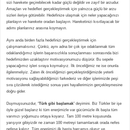
sizi harekete geçirebilecek kadar güçlü değildir ve zayıf bir arzudur.
Amaçları ve hedefleri gerçekleştirmek için yalnızca güçlü bir arzu
sizleri ileriye götürebilir. Hedefinize ulaşmak için neler yapacağınızı
planlayın ve harekete oradan başlayın. Hareketinizi kısıtlayacak bir
adımı planlarınız arasına koymayın.
Aynı anda birden fazla hedefinizi gerçekleştirmek için
çalışmamalısınız. Çünkü, aynı adna bir çok işe odaklanmak tüm
odaklandığımız işlerin başarısızlıkla sonuçlanması sonrasında bizi
hedefimizden uzaklaştırır motivasyonumuzu düşürür. Bu sepele
yapacağımız işleri sıraya koymalıyız. İlk önceliğimiz ne ise onunla
ilgilenmeliyiz. Zaten ilk önceliğimizi gerçekleştirdiğimizde yeterli
motivasyonu sağlayabildiğimizi farkederiz ve diğer işlerimizde peşi
sıra çözülerek istediğimiz sonua yani hayallerimizin gerçekleşmesine
doğru gider.
Duymuşsunuzdur, “
Türk gibi başlamak
” deyimini. Biz Türkler bir işe
öyle güzel başlarız ki tüm enerjimizle var gücümüzle ilk başta tüm
varımızı yoğumuzu ortaya koyarız. Tam 100 metre koşusunda
yarışıyor gibiyizdir ne zaman 100 metreyi tamamlarsak orada nefes
nefese kalırız. Tüm enerjimizi ilk başta harcamış oluruz ve