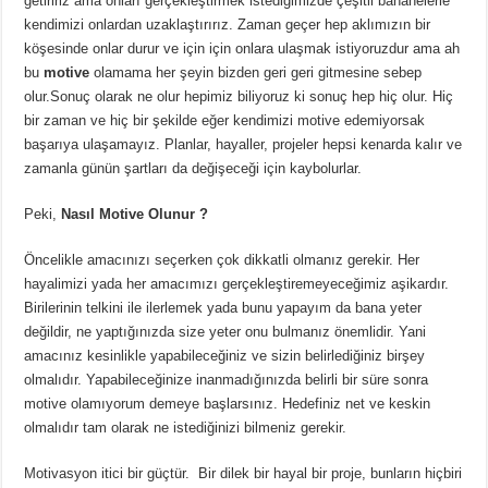
getiririz ama onları gerçekleştirmek istediğimizde çeşitli bahanelerle
kendimizi onlardan uzaklaştırırız. Zaman geçer hep aklımızın bir
köşesinde onlar durur ve için için onlara ulaşmak istiyoruzdur ama ah
bu
motive
olamama her şeyin bizden geri geri gitmesine sebep
olur.
Sonuç olarak ne olur hepimiz biliyoruz ki sonuç hep hiç olur. Hiç
bir zaman ve hiç bir şekilde eğer kendimizi motive edemiyorsak
başarıya ulaşamayız. Planlar, hayaller, projeler hepsi kenarda kalır ve
zamanla günün şartları da değişeceği için kaybolurlar.
Peki,
Nasıl Motive Olunur ?
Öncelikle amacınızı seçerken çok dikkatli olmanız gerekir. Her
hayalimizi yada her amacımızı gerçekleştiremeyeceğimiz aşikardır.
Birilerinin telkini ile ilerlemek yada bunu yapayım da bana yeter
değildir, ne yaptığınızda size yeter onu bulmanız önemlidir. Yani
amacınız kesinlikle yapabileceğiniz ve sizin belirlediğiniz birşey
olmalıdır. Yapabileceğinize inanmadığınızda belirli bir süre sonra
motive olamıyorum demeye başlarsınız. Hedefiniz net ve keskin
olmalıdır tam olarak ne istediğinizi bilmeniz gerekir.
Motivasyon itici bir güçtür. Bir dilek bir hayal bir proje, bunların hiçbiri